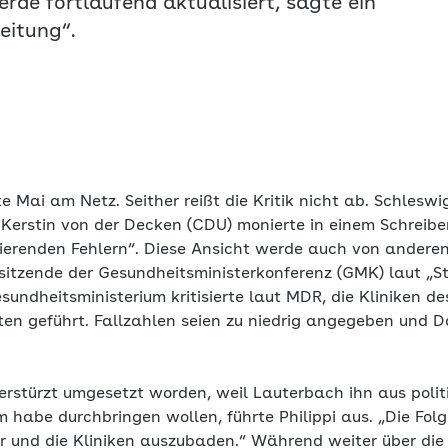
erde fortlaufend aktualisiert, sagte ein
eitung“.
te Mai am Netz. Seither reißt die Kritik nicht ab. Schleswi
 Kerstin von der Decken (CDU) monierte in einem Schreib
avierenden Fehlern“. Diese Ansicht werde auch von ander
orsitzende der Gesundheitsministerkonferenz (GMK) laut „St
sundheitsministerium kritisierte laut MDR, die Kliniken 
ten geführt. Fallzahlen seien zu niedrig angegeben und 
berstürzt umgesetzt worden, weil Lauterbach ihn aus poli
habe durchbringen wollen, führte Philippi aus. „Die Folg
r und die Kliniken auszubaden.“ Während weiter über di