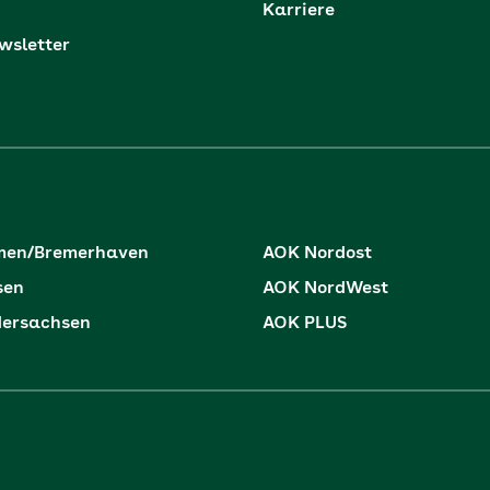
Karriere
sletter
men/Bremerhaven
AOK Nordost
sen
AOK NordWest
dersachsen
AOK PLUS