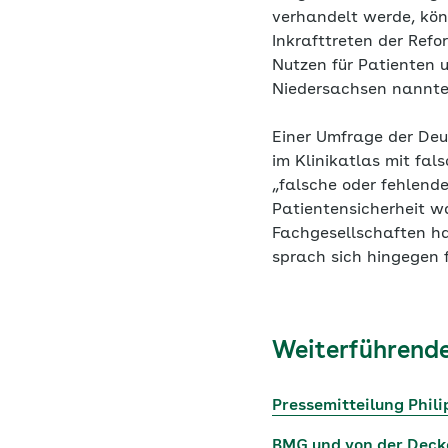
verhandelt werde, kön
Inkrafttreten der Ref
Nutzen für Patienten 
Niedersachsen nannte d
Einer Umfrage der Deu
im Klinikatlas mit fal
„falsche oder fehlend
Patientensicherheit w
Fachgesellschaften ha
sprach sich hingegen 
Weiterführende
Pressemitteilung Phili
BMG und von der Decke