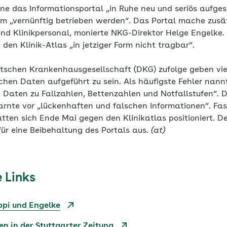
ne das Informationsportal „in Ruhe neu und seriös aufge
orm „vernünftig betrieben werden“. Das Portal mache zusä
und Klinikpersonal, monierte NKG-Direktor Helge Engelke
en Klinik-Atlas „in jetziger Form nicht tragbar“.
tschen Krankenhausgesellschaft (DKG) zufolge geben vier
schen Daten aufgeführt zu sein. Als häufigste Fehler nan
e Daten zu Fallzahlen, Bettenzahlen und Notfallstufen“. 
arnte vor „lückenhaften und falschen Informationen“. Fa
tten sich Ende Mai gegen den Klinikatlas positioniert. D
für eine Beibehaltung des Portals aus.
(at)
 Links
ppi und Engelke
n in der Stuttgarter Zeitung