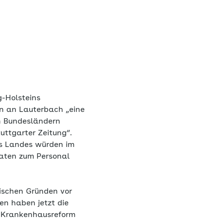
g-Holsteins
en an Lauterbach „eine
en Bundesländern
uttgarter Zeitung“.
des Landes würden im
Daten zum Personal
tischen Gründen vor
en haben jetzt die
e Krankenhausreform