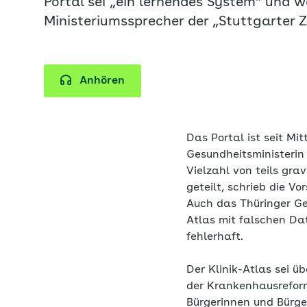
Portal sei „ein lernendes System“ und w
Ministeriumssprecher der „Stuttgarter Z
Anhören
Das Portal ist seit Mit
Gesundheitsministerin
Vielzahl von teils gr
geteilt, schrieb die V
Auch das Thüringer Ge
Atlas mit falschen Da
fehlerhaft.
Der Klinik-Atlas sei ü
der Krankenhausreform 
Bürgerinnen und Bürge