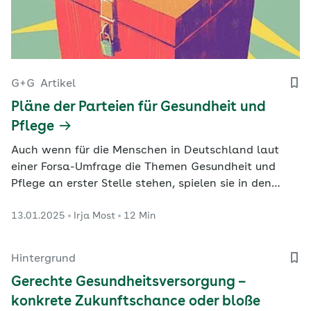
G+G
Artikel
Pläne der Parteien für Gesundheit und
Pflege
Auch wenn für die Menschen in Deutschland laut
einer Forsa-Umfrage die Themen Gesundheit und
Pflege an erster Stelle stehen, spielen sie in den
Wahlprogrammen der Parteien eine eher
13.01.2025
Irja Most
12 Min
untergeordnete Rolle. G+G gibt eine Übersicht über
die wichtigsten Vorstellungen und Pläne der
Parteien zur Bundestagswahl 2025 und die
Hintergrund
Anforderungen der…
Gerechte Gesundheitsversorgung –
konkrete Zukunftschance oder bloße