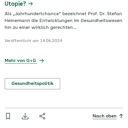
Utopie?
Als „Jahrhundertchance“ bezeichnet Prof. Dr. Stefan
Heinemann die Entwicklungen im Gesundheitswesen
hin zu einer wirklich gerechten
Gesundheitsgesellschaft. Im Interview spricht der KI-
Veröffentlicht am 14.06.2024
Experte und Theologe sowie Mitglied des
Wissenschaftlichen Beirats für Digitale
Transformation der AOK Nordost über Gerechtigkeit
Mehr von G+G
im Gesundheitswesen. Der…
Gesundheitspolitik
Nach oben