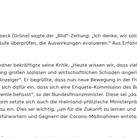
eck (Grüne) sagte der „Bild“-Zeitung: „Ich denke, wir so
äufe überprüfen, die Auswirkungen evaluieren.“ Aus Erfahr
dner bekräftigte seine Kritik. „Heute wissen wir, dass vi
ung großen sozialen und wirtschaftlichen Schaden anger
Anzeiger“. Er begrüßte, dass nun neue Bewegung in der F
 sich dafür ein, dass sich eine Enquete-Kommission des 
mie befasst“, so der Bundesfinanzminister. Diese sei „da
rm setzte sich auch die rheinland-pfälzische Ministerpr
au ein. Dies sei wichtig, „um für die Zukunft zu lernen un
Befürwortern und Gegnern der Corona-Maßnahmen entstand