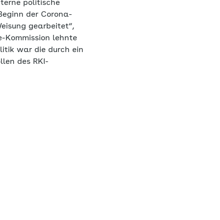
erne politische
 Beginn der Corona-
eisung gearbeitet“,
te-Kommission lehnte
itik war die durch ein
llen des RKI-