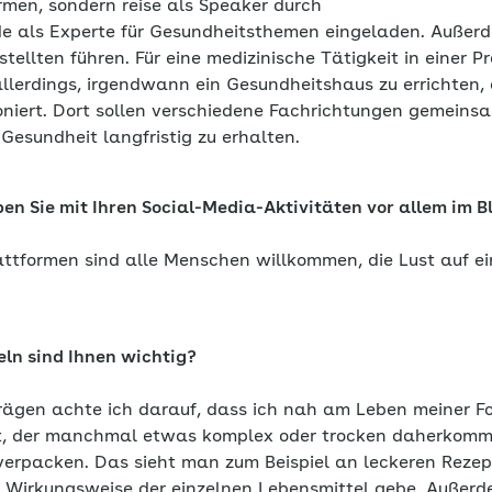
rmen, sondern reise als Speaker durch
e als Experte für Gesundheitsthemen eingeladen. Außer
ellten führen. Für eine medizinische Tätigkeit in einer Pr
allerdings, irgendwann ein Gesundheitshaus zu errichten
ioniert. Dort sollen verschiedene Fachrichtungen gemeins
Gesundheit langfristig zu erhalten.
en Sie mit Ihren Social-Media-Aktivitäten vor allem im B
attformen sind alle Menschen willkommen, die Lust auf e
ln sind Ihnen wichtig?
rägen achte ich darauf, dass ich nah am Leben meiner Fo
t, der manchmal etwas komplex oder trocken daherkommt
erpacken. Das sieht man zum Beispiel an leckeren Rezep
e Wirkungsweise der einzelnen Lebensmittel gebe. Außer