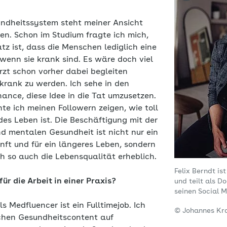
dheitssystem steht meiner Ansicht
en. Schon im Studium fragte ich mich,
atz ist, dass die Menschen lediglich eine
wenn sie krank sind. Es wäre doch viel
rzt schon vorher dabei begleiten
 krank zu werden. Ich sehe in den
ance, diese Idee in die Tat umzusetzen.
te ich meinen Followern zeigen, wie toll
es Leben ist. Die Beschäftigung mit der
d mentalen Gesundheit ist nicht nur ein
nft und für ein längeres Leben, sondern
ch so auch die Lebensqualität erheblich.
Felix Berndt is
für die Arbeit in einer Praxis?
und teilt als D
seinen Social 
s Medfluencer ist ein Fulltimejob. Ich
© Johannes Kr
ichen Gesundheitscontent auf