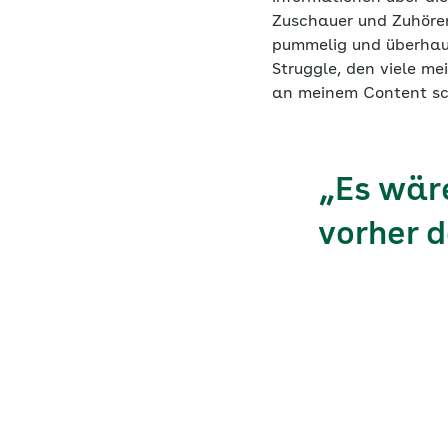
Zuschauer und Zuhörer
pummelig und überhaup
Struggle, den viele me
an meinem Content sc
„Es wäre
vorher d