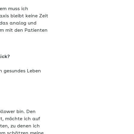
dem muss ich
axis bleibt keine Zeit
, das analog und
am mit den Patienten
lick?
in gesundes Leben
llower bin. Den
, möchte ich auf
ten, zu denen ich
dem schätzen meine