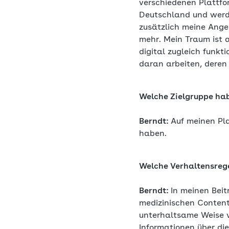
verschiedenen Plattfo
Deutschland und werd
zusätzlich meine Angest
mehr. Mein Traum ist 
digital zugleich funkt
daran arbeiten, deren 
Welche Zielgruppe hab
Berndt:
Auf meinen Pl
haben.
Welche Verhaltensrege
Berndt:
In meinen Beit
medizinischen Conten
unterhaltsame Weise v
Informationen über di