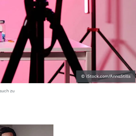
© iStock.com/AnnaStills
auch zu