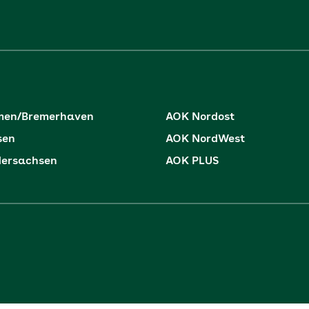
men/Bremerhaven
AOK Nordost
sen
AOK NordWest
dersachsen
AOK PLUS