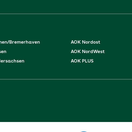
men/Bremerhaven
AOK Nordost
sen
AOK NordWest
dersachsen
AOK PLUS