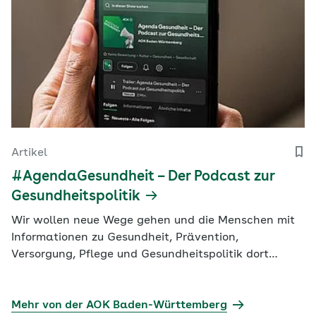
Artikel
#AgendaGesundheit – Der Podcast zur
Gesundheitspolitik
Wir wollen neue Wege gehen und die Menschen mit
Informationen zu Gesundheit, Prävention,
Versorgung, Pflege und Gesundheitspolitik dort
erreichen, wo sie sind – mitten im Leben. Deshalb
produziert die AOK Baden-Württemberg jetzt einen
gesundheitspolitischen Unternehmens-Podcast. Jede
Mehr von der AOK Baden-Württemberg