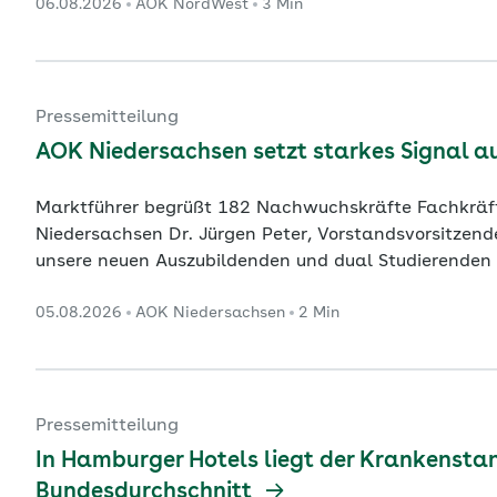
06.08.2026
AOK NordWest
3 Min
aus einer Auswertung der AOK NordWest auf Basis ak
hervor. Danach wurde
...
Pressemitteilung
AOK Niedersachsen setzt starkes Signal 
Marktführer begrüßt 182 Nachwuchskräfte Fachkräfte für hochwertige Gesundheitsversorgung in
Niedersachsen Dr. Jürgen Peter, Vorstandsvorsitzend
unsere neuen Auszubildenden und dual Studierenden b
unseres Unternehmens und des Gesundheitswesens. 
05.08.2026
AOK Niedersachsen
2 Min
können sie viel bewegen. Wir qualifizieren Fachkräft
Branche zu si
...
Pressemitteilung
In Hamburger Hotels liegt der Krankensta
Bundesdurchschnitt