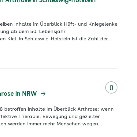
Arthrose in Schleswig-Holstein
Kniegelenke
hl der
stiegen. Das geht aus einer Auswertung der
stischen Bundesamtes hervor. Danach wurden im
hrose in NRW
ick Arthrose: wenn
ie Hüft- und Kniegelenke betroffen. Das geht