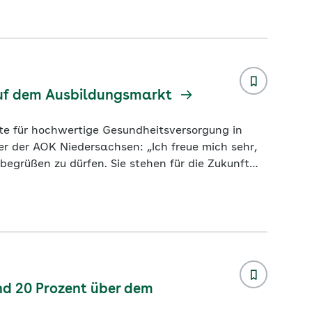
tueller Zahlen des Statistischen Bundesamtes
auf dem Ausbildungsmarkt
er der AOK Niedersachsen: „Ich freue mich sehr,
egrüßen zu dürfen. Sie stehen für die Zukunft
Mit Engagement, Neugier und neuen Ideen
e, um die hohen Qualitätsstandards in der
nd 20 Prozent über dem