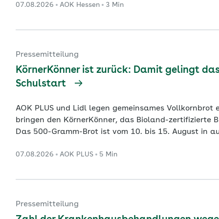
07.08.2026
AOK Hessen
3 Min
ist, droht bei den Demenzfällen bis zum Jahr 2060
Prozent. Die Dat
...
Pressemitteilung
KörnerKönner ist zurück: Damit gelingt d
Schulstart
AOK PLUS und Lidl legen gemeinsames Vollkornbrot erneut auf AOK PLUS und Lidl
bringen den KörnerKönner, das Bioland-zertifizierte Br
Das 500-Gramm-Brot ist vom 10. bis 15. August in au
Thüringen erhältlich. Die AOK PLUS und der Lebensmi
07.08.2026
AOK PLUS
5 Min
Impulse für eine gesunde Ernährung im Alltag. Besonde
e
...
Pressemitteilung