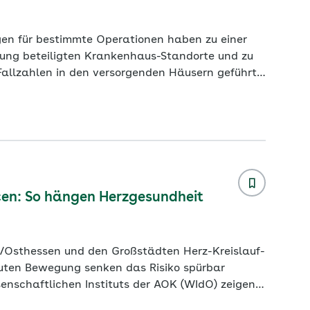
en für bestimmte Operationen haben zu einer
gung beteiligten Krankenhaus-Standorte und zu
Fallzahlen in den versorgenden Häusern geführt.
Wissenschaftlichen Instituts der AOK (WIdO), das
n ist. Der Qualitätsmonitor macht für insges
...
en: So hängen Herzgesundheit
nschaftlichen Instituts der AOK (WIdO) zeigen
rzinfarktrate seit 2017 um 16 Prozent gesunken