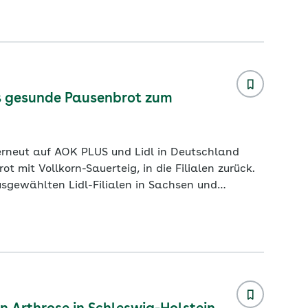
 ohne Gegenmaßnahmen ein Anstieg um 72
as gesunde Pausenbrot zum
 in Deutschland
ot mit Vollkorn-Sauerteig, in die Filialen zurück.
sgewählten Lidl-Filialen in Sachsen und
tteleinzelhändlersetzen mit ihrer Kooperation
rs jetzt zum Start ins neue Schuljahr bietet sich