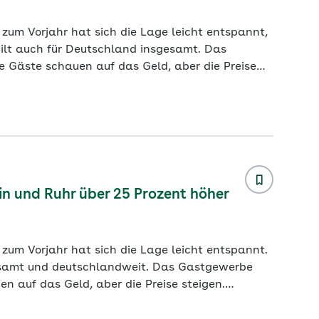
 zum Vorjahr hat sich die Lage leicht entspannt,
t auch für Deutschland insgesamt. Das
e Gäste schauen auf das Geld, aber die Preise
finden. Krankheitsbedingte Ausfälle verschärfen
en in Hamburg lag der Krankenstand im Jahr
n und Ruhr über 25 Prozent höher
 zum Vorjahr hat sich die Lage leicht entspannt.
deutschlandweit. Das Gastgewerbe
en auf das Geld, aber die Preise steigen.
rankheitsbedingte Ausfälle verschärfen die