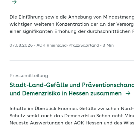
Die Einführung sowie die Anhebung von Mindestmeng
wichtigen weiteren Konzentration der an der Versor
einer signifikanten Erhöhung der durchschnittlichen 
Das zeigt das Online-Portal „Qualitätsmonitor“ des 
07.08.2026
AOK Rheinland-Pfalz/Saarland
3 Min
jetzt mit Daten für das Jahr 2024 aktualisiert worde
Pressemitteilung
Stadt-Land-Gefälle und Präventionschanc
und Demenzrisiko in Hessen zusammen
Inhalte im Überblick Enormes Gefälle zwischen Nord-/Osthessen und den Großstädten Herz-Kreislauf-
Schutz senkt auch das Demenzrisiko Schon acht Minuten Bewegung senken das Risiko spürbar
Neueste Auswertungen der AOK Hessen und des Wisse
ein zweischneidiges Bild für Hessen: Während die He