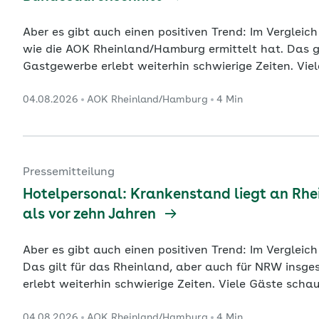
Aber es gibt auch einen positiven Trend: Im Vergleich
wie die AOK Rheinland/Hamburg ermittelt hat. Das gil
Gastgewerbe erlebt weiterhin schwierige Zeiten. Viel
steigen. Aushilfen und Fachpersonal sind schwer zu 
04.08.2026
AOK Rheinland/Hamburg
4 Min
die Situation: In den Hotels, Pensionen und Gasthöf
2025 mit 6,
...
Pressemitteilung
Hotelpersonal: Krankenstand liegt an Rhei
als vor zehn Jahren
Aber es gibt auch einen positiven Trend: Im Vergleich
Das gilt für das Rheinland, aber auch für NRW insgesamt und 
erlebt weiterhin schwierige Zeiten. Viele Gäste schau
Aushilfen und Fachpersonal sind schwer zu finden. K
04.08.2026
AOK Rheinland/Hamburg
4 Min