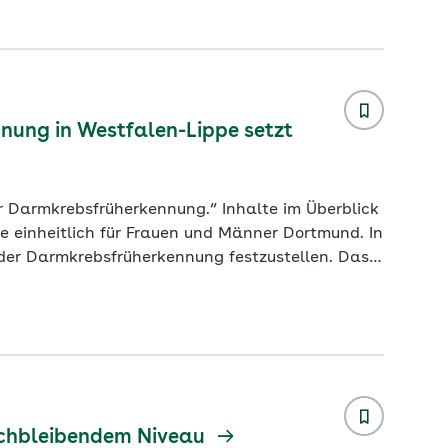
ag der Krankenstand im Jahr 2025 mit 5,9
nnung in Westfalen-Lippe setzt
üherkennung.“ Inhalte im Überblick
i der Darmkrebsfrüherkennung festzustellen. Das
est hervor. Danach wurden im ersten Halbjahr
he Darmspiegelungen im ambulanten und
eichbleibendem Niveau