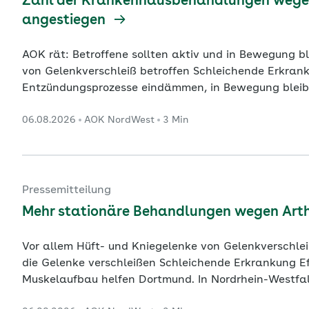
Zahl der Krankenhausbehandlungen wegen 
angestiegen
AOK rät: Betroffene sollten aktiv und in Bewegung bleiben Inhalte im Überblick Hüft- und 
von Gelenkverschleiß betroffen Schleichende Erkrankung ab dem 50. Lebensjahr
Entzündungsprozesse eindämmen, in Bewegung bleiben Kiel. In Schleswig-Holstein ist die Za
Krankenhausbehandlungen wegen Arthrose weiter ge
06.08.2026
AOK NordWest
3 Min
AOK NordWest auf Basis aktueller Zahlen des Stati
Jahr 2024 insgesamt 18.829
...
Pressemitteilung
Mehr stationäre Behandlungen wegen Art
Vor allem Hüft- und Kniegelenke von Gelenkverschleiß betroffen Inhalte im Überbl
die Gelenke verschleißen Schleichende Erkrankung Effektive Therapie: Bewegung und gezielter
Muskelaufbau helfen Dortmund. In Nordrhein-Westfalen werden immer mehr Menschen wegen
Arthrose im Krankenhaus behandelt. Vor allem sind d