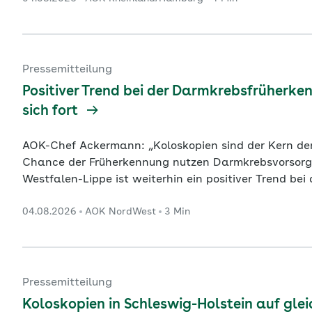
Situation: In den Hotels, Pensionen und Gasthöfen l
Prozent um rund 2
...
Pressemitteilung
Positiver Trend bei der Darmkrebsfrüherke
sich fort
AOK-Chef Ackermann: „Koloskopien sind der Kern der Darmkrebsfr
Chance der Früherkennung nutzen Darmkrebsvorsorge einheitlich für Frauen und Männer Dortmund. In
Westfalen-Lippe ist weiterhin ein positiver Trend be
geht aus einer aktuellen Auswertung der AOK NordW
04.08.2026
AOK NordWest
3 Min
2025 insgesamt 40.188 präventive und diagnostisc
stationä
...
Pressemitteilung
Koloskopien in Schleswig-Holstein auf gl