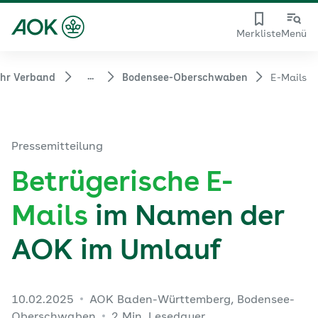
Merkliste
Menü
...
ihr Verband
Bodensee-Oberschwaben
E-Mails
Pressemitteilung
Betrügerische E-
Mails
im Namen der
AOK im Umlauf
10.02.2025
AOK Baden-Württemberg, Bodensee-
Oberschwaben
2 Min. Lesedauer