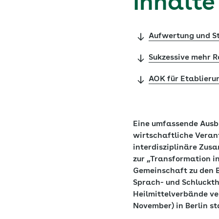
Inhalte
Aufwertung und St
Sukzessive mehr 
AOK für Etablieru
Eine umfassende Ausbi
wirtschaftliche Vera
interdisziplinäre Zus
zur „Transformation i
Gemeinschaft zu den 
Sprach- und Schluckthe
Heilmittelverbände ve
November) in Berlin st