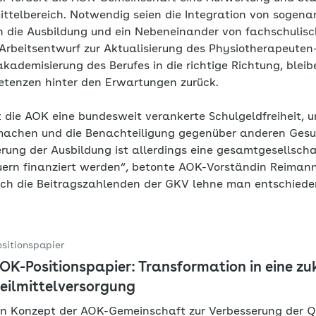
ittelbereich. Notwendig seien die Integration von sogen
 in die Ausbildung und ein Nebeneinander von fachschuli
 Arbeitsentwurf zur Aktualisierung des Physiotherapeuten
kademisierung des Berufes in die richtige Richtung, bleib
etenzen hinter den Erwartungen zurück.
t die AOK eine bundesweit verankerte Schulgeldfreiheit, 
 machen und die Benachteiligung gegenüber anderen Gesu
erung der Ausbildung ist allerdings eine gesamtgesellsch
ern finanziert werden“, betonte AOK-Vorständin Reimann
ch die Beitragszahlenden der GKV lehne man entschiede
ositionspapier
OK-Positionspapier: Transformation in eine zu
eilmittelversorgung
in Konzept der AOK-Gemeinschaft zur Verbesserung der Qu