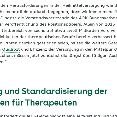
llen Herausforderungen in der Heilmittelversorgung wie 
ht mehr allein dadurch begegnen, dass wir immer mehr fin
“, sagte die Vorstandsvorsitzende des AOK-Bundesverban
r Veröffentlichung des Positionspapiers. Allein von 2015
ittelbereich von sechs auf etwa zwölf Milliarden Euro v
ichkeiten der therapeutischen Berufe bereits verbessert 
en Jahren deutlich gestiegen seien, müsse die weitere Ge
n
Qualität
und Effizienz der Versorgung in den Mittelpunk
machen, müssen jetzt zunächst die längst überfälligen Au
n.“
 und Standardisierung der
en für Therapeuten
ier fordert die AOK-Gemeinschaft eine Aufwertung und St