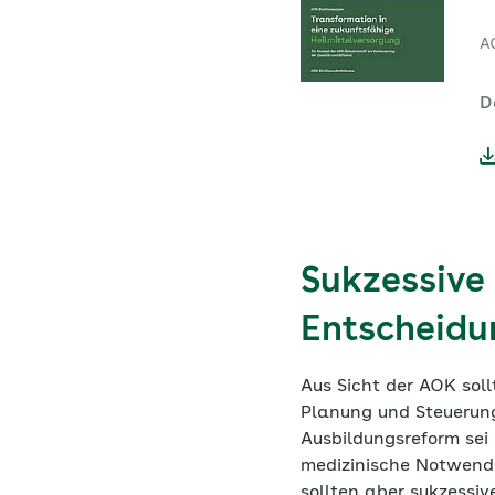
A
D
Sukzessive
Entscheidu
Aus Sicht der AOK soll
Planung und Steuerung
Ausbildungsreform sei
medizinische Notwendig
sollten aber sukzess