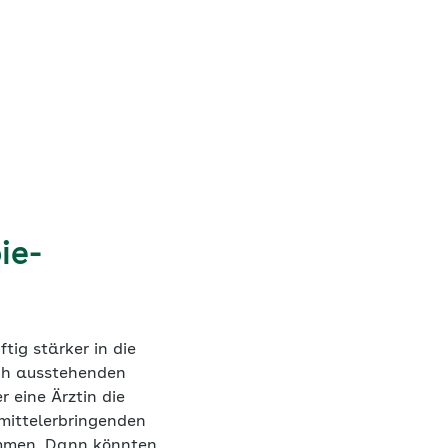
ie-
tig stärker in die
och ausstehenden
r eine Ärztin die
lmittelerbringenden
ommen. Dann könnten