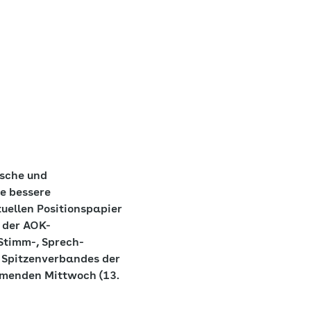
ische und
e bessere
uellen Positionspapier
t der AOK-
 Stimm-, Sprech-
s Spitzenverbandes der
mmenden Mittwoch (13.