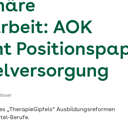
inäre
beit: AOK
ht Positionspap
elversorgung
dauer
es „TherapieGipfels“ Ausbildungsreformen
tel-Berufe.