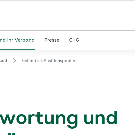
nd ihr Verband
Presse
G+G
and
Heilmittel-Positionspapier
twortung und