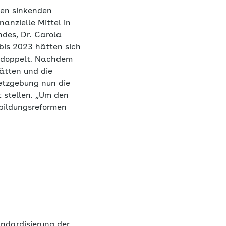
den sinkenden
anzielle Mittel in
des, Dr. Carola
 bis 2023 hätten sich
erdoppelt. Nachdem
hätten und die
setzgebung nun die
t stellen. „Um den
sbildungsreformen
andardisierung der