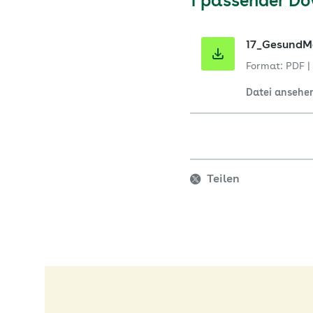
1 passender D
17_GesundM
Format: PDF
|
Datei ansehe
Teilen