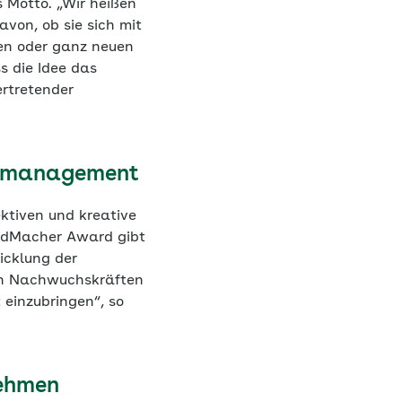
 Motto. „Wir heißen
von, ob sie sich mit
en oder ganz neuen
s die Idee das
ertretender
itsmanagement
ektiven und kreative
undMacher Award gibt
icklung der
en Nachwuchskräften
einzubringen“, so
nehmen