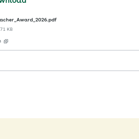
ownload
acher_Award_2026.pdf
71 KB
n