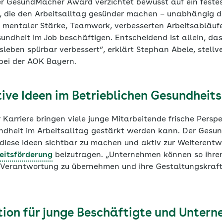
er GesundMacher Award verzichtet bewusst auf ein festes
, die den Arbeitsalltag gesünder machen – unabhängig da
 mentaler Stärke, Teamwork, verbesserten Arbeitsabläuf
ndheit im Job beschäftigen. Entscheidend ist allein, das
leben spürbar verbessert“, erklärt Stephan Abele, stellv
bei der AOK Bayern.
tive Ideen im Betrieblichen Gesundhe
 Karriere bringen viele junge Mitarbeitende frische Persp
ndheit im Arbeitsalltag gestärkt werden kann. Der Ges
 diese Ideen sichtbar zu machen und aktiv zur Weiterentw
eitsförderung
beizutragen. „Unternehmen können so ihr
 Verantwortung zu übernehmen und ihre Gestaltungskraft 
ion für junge Beschäftigte und Unter