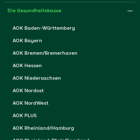
Medien der AOK
Leistungserbringer
Websitenutzung
Impressum
Die Gesundheitskasse
Partner der AOK
Karriere
Cookie-Einstellungen
AOK Baden-Württemberg
Presse- und Politikportal
Datenschutz
AOK Bayern
Vertriebspartner-Service
Fehlverhalten melden
AOK Bremen/Bremerhaven
Barrierefreiheit
AOK Hessen
Barriere melden
AOK Niedersachsen
AOK Nordost
AOK NordWest
AOK PLUS
AOK Rheinland/Hamburg