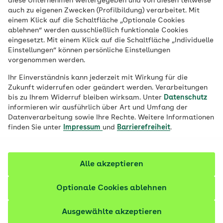
Lastschriftmandat erteilen oder Ihre
diese Unternehmen weitergegeben und von diesen teilweise
auch zu eigenen Zwecken (Profilbildung) verarbeitet. Mit
Bankverbindung ändern, finden Sie hier
einem Klick auf die Schaltfläche „Optionale Cookies
alle wichtigen Informationen und
ablehnen“ werden ausschließlich funktionale Cookies
eingesetzt. Mit einem Klick auf die Schaltfläche „Individuelle
Formulare. So passen Sie Ihre
Einstellungen“ können persönliche Einstellungen
Zahlungsmodalitäten schnell und
vorgenommen werden.
unkompliziert an – sowohl bei einer neuen
Ihr Einverständnis kann jederzeit mit Wirkung für die
Beauftragung als auch bei der
Zukunft widerrufen oder geändert werden. Verarbeitungen
Aktualisierung bestehender Daten.
bis zu Ihrem Widerruf bleiben wirksam. Unter
Datenschutz
informieren wir ausführlich über Art und Umfang der
Datenverarbeitung sowie Ihre Rechte. Weitere Informationen
finden Sie unter
Impressum
und
Barrierefreiheit
.
SEPA erteilen oder
Alle akzeptieren
Bankverbindung ändern:
Optionale Cookies ablehnen
Ermitteln Sie Ihre AOK
Ausgewählte akzeptieren
Die Formulare der AOK unterscheiden sich