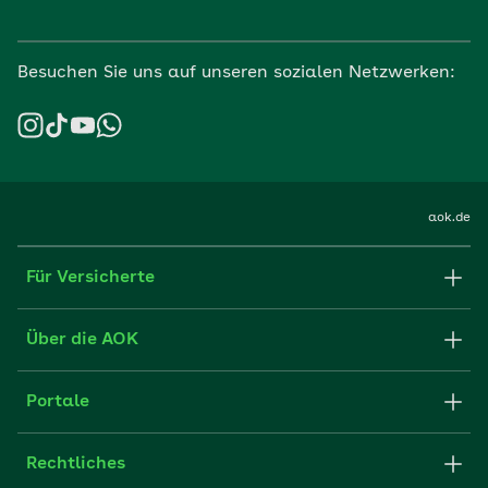
Besuchen Sie uns auf unseren sozialen Netzwerken:
aok.de
Für Versicherte
Formulare und Anträge
Über die AOK
Apps
Struktur & Verwaltung
Portale
E-Mail senden
Newsletter
Fachportal für Arbeitgeber
Rechtliches
FAQ