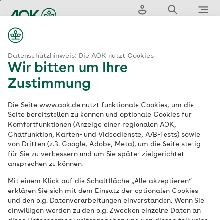
Zum
Hauptinhalt
Login
Suche
Menü
springen
aok.de
rmulare & Anträge
SEPA erteilen & Bankverbindung ändern
Datenschutzhinweis: Die AOK nutzt Cookies
Wir bitten um Ihre
SEPA-
Zustimmung
Lastschriftmandat
Die Seite www.aok.de nutzt funktionale Cookies, um die
Seite bereitstellen zu können und optionale Cookies für
Komfortfunktionen (Anzeige einer regionalen AOK,
erteilen
&
Chatfunktion, Karten- und Videodienste, A/B-Tests) sowie
von Dritten (z.B. Google, Adobe, Meta), um die Seite stetig
Bankverbindung
für Sie zu verbessern und um Sie später zielgerichtet
ansprechen zu können.
ändern
Mit einem Klick auf die Schaltfläche „Alle akzeptieren“
erklären Sie sich mit dem Einsatz der optionalen Cookies
und den o.g. Datenverarbeitungen einverstanden. Wenn Sie
Möchten Sie uns ein SEPA-
einwilligen werden zu den o.g. Zwecken einzelne Daten an