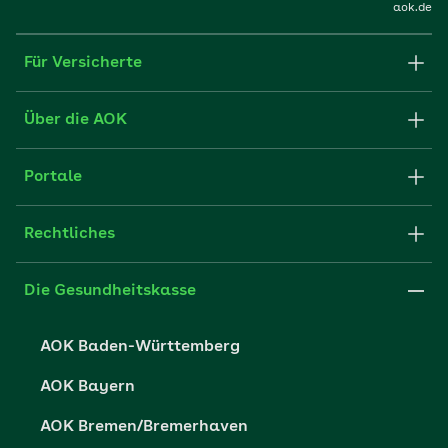
aok.de
Für Versicherte
Formulare und Anträge
Über die AOK
Apps
Struktur & Verwaltung
Portale
E-Mail senden
Newsletter
Fachportal für Arbeitgeber
Rechtliches
FAQ
Medien der AOK
Leistungserbringer
Websitenutzung
Impressum
Die Gesundheitskasse
Partner der AOK
Karriere
Cookie-Einstellungen
AOK Baden-Württemberg
Presse- und Politikportal
Datenschutz
AOK Bayern
Vertriebspartner-Service
Fehlverhalten melden
AOK Bremen/Bremerhaven