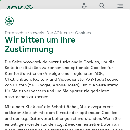
Zum
Hauptinhalt
Login
Suche
Menü
springen
aok.de
66-Tage-Challenge
66-Tage-Challenge: Anmeldung
Datenschutzhinweis: Die AOK nutzt Cookies
Wir bitten um Ihre
Anmeldung zur
66-
Zustimmung
Tage-Challenge
Die Seite www.aok.de nutzt funktionale Cookies, um die
Seite bereitstellen zu können und optionale Cookies für
Komfortfunktionen (Anzeige einer regionalen AOK,
Chatfunktion, Karten- und Videodienste, A/B-Tests) sowie
Deine Challenge beginnt direkt nach der
von Dritten (z.B. Google, Adobe, Meta), um die Seite stetig
Registrierung. Du erhältst die passenden
für Sie zu verbessern und um Sie später zielgerichtet
Impulse regelmäßig in dein Postfach.
ansprechen zu können.
Mit einem Klick auf die Schaltfläche „Alle akzeptieren“
erklären Sie sich mit dem Einsatz der optionalen Cookies
Challenge auswählen
und den o.g. Datenverarbeitungen einverstanden. Wenn Sie
einwilligen werden zu den o.g. Zwecken einzelne Daten an