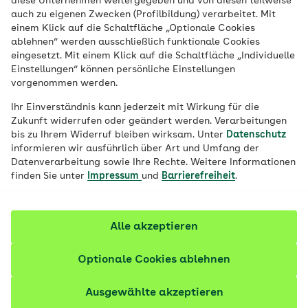
diese Unternehmen weitergegeben und von diesen teilweise
Ich möchte an der folgenden 66-Tage-Challenge
auch zu eigenen Zwecken (Profilbildung) verarbeitet. Mit
teilnehmen. Wenn Du später zu einer anderen
einem Klick auf die Schaltfläche „Optionale Cookies
ablehnen“ werden ausschließlich funktionale Cookies
Challenge wechseln möchtest, kannst Du Dich
eingesetzt. Mit einem Klick auf die Schaltfläche „Individuelle
einfach über dieses Formular dafür anmelden. Von
Einstellungen“ können persönliche Einstellungen
Deiner aktuellen Challenge kannst Du Dich jederzeit
vorgenommen werden.
über den Abmelde-Link am Ende jeder E-Mail
Ihr Einverständnis kann jederzeit mit Wirkung für die
abmelden.
*
Zukunft widerrufen oder geändert werden. Verarbeitungen
Trink weniger Zucker
bis zu Ihrem Widerruf bleiben wirksam. Unter
Datenschutz
informieren wir ausführlich über Art und Umfang der
Iss mehr Vitamine
Datenverarbeitung sowie Ihre Rechte. Weitere Informationen
finden Sie unter
Impressum
und
Barrierefreiheit
.
Vermeide ständiges Snacken
Werde mit jedem Schritt fitter
Alle akzeptieren
Fordere dich sportlich heraus
Optionale Cookies ablehnen
Einwilligung
Ausgewählte akzeptieren
Ich bin damit einverstanden, dass der AOK-