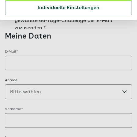
Bundesverband GbR meine angegebenen Daten
Individuelle Einstellungen
verarbeitet und verwendet, um mir die oben
gewählte 66-Tage-Challenge per E-Mail
zuzusenden.
*
Meine Daten
E-Mail*
Anrede
Vorname*