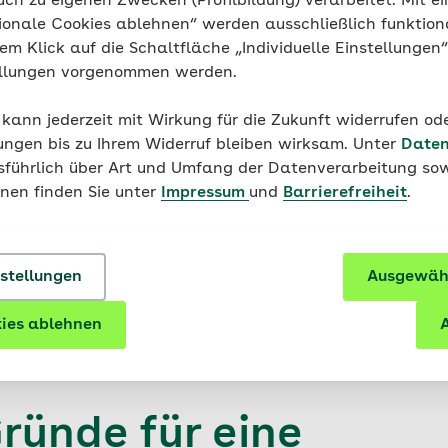
uch zu eigenen Zwecken (Profilbildung) verarbeitet. Mit ei
ionale Cookies ablehnen“ werden ausschließlich funktion
nem Klick auf die Schaltfläche „Individuelle Einstellungen
ellungen vorgenommen werden.
 kann jederzeit mit Wirkung für die Zukunft widerrufen o
ungen bis zu Ihrem Widerruf bleiben wirksam. Unter
Daten
Zukunft: Mit unseren Aktionen zu einem
usführlich über Art und Umfang der Datenverarbeitung sow
tigen Vereinsleben
onen finden Sie unter
Impressum
und
Barrierefreiheit
.
hüre Gesunde Vereine
51 MB)
nstellungen
Ausgewähl
ies ablehnen
A
ründe für eine