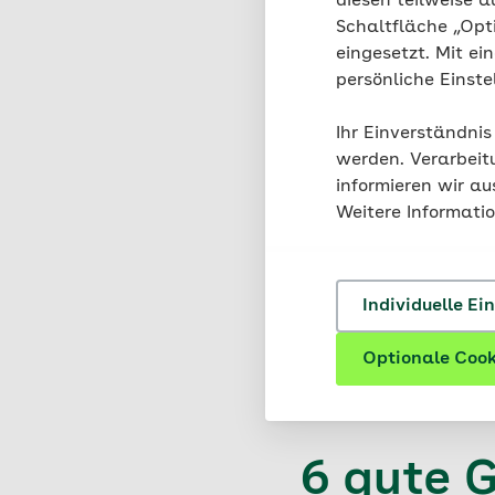
diesen teilweise a
Schaltfläche „Opt
eingesetzt. Mit ei
persönliche Einst
Ihr Einverständnis
werden. Verarbeit
Fit für die 
informieren wir a
und nachhal
Weitere Informati
Brosc
PDF (2,
Individuelle Ei
Optionale Cook
6 gute G