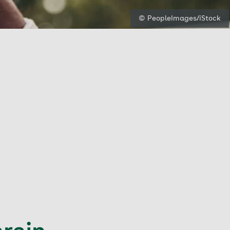
© PeopleImages/iStock