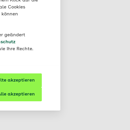
nem Klick auf die
ale Cookies
“ können
der geändert
schutz
 gesunden
ie Ihre Rechte.
te akzeptieren
lle akzeptieren