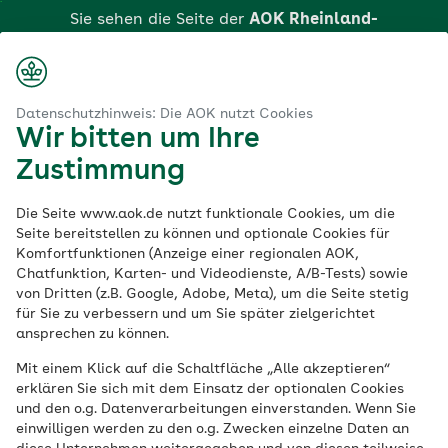
Zum
Sie sehen die Seite der
AOK Rheinland-
Hauptinhalt
Pfalz/Saarland
Login
Suche
Menü
springen
aok.de
AOK Rheinland-Pfalz / Saarland
Präventionsbroschüren
Datenschutzhinweis: Die AOK nutzt Cookies
Wir bitten um Ihre
Gesundheitswissen & Rezeptideen
Zustimmung
Prävention
zum
Die Seite www.aok.de nutzt funktionale Cookies, um die
Seite bereitstellen zu können und optionale Cookies für
Nachlesen
Komfortfunktionen (Anzeige einer regionalen AOK,
Chatfunktion, Karten- und Videodienste, A/B-Tests) sowie
von Dritten (z.B. Google, Adobe, Meta), um die Seite stetig
für Sie zu verbessern und um Sie später zielgerichtet
Gesundheit beginnt im Alltag. Unsere
ansprechen zu können.
Broschüren, Rezepthefte und
Mit einem Klick auf die Schaltfläche „Alle akzeptieren“
Informationsmaterialien geben Inspiration,
erklären Sie sich mit dem Einsatz der optionalen Cookies
praktische Tipps und verständliches
und den o.g. Datenverarbeitungen einverstanden. Wenn Sie
Wissen für mehr Wohlbefinden in jeder
einwilligen werden zu den o.g. Zwecken einzelne Daten an