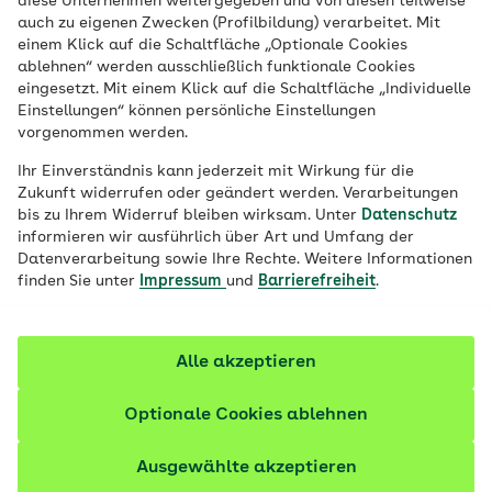
diese Unternehmen weitergegeben und von diesen teilweise
Lebensphase.
auch zu eigenen Zwecken (Profilbildung) verarbeitet. Mit
einem Klick auf die Schaltfläche „Optionale Cookies
ablehnen“ werden ausschließlich funktionale Cookies
eingesetzt. Mit einem Klick auf die Schaltfläche „Individuelle
Inhalte im Überblick
Einstellungen“ können persönliche Einstellungen
vorgenommen werden.
Ernährung & Rezeptideen
Ihr Einverständnis kann jederzeit mit Wirkung für die
Zukunft widerrufen oder geändert werden. Verarbeitungen
bis zu Ihrem Widerruf bleiben wirksam. Unter
Datenschutz
Bewegung im Alltag
informieren wir ausführlich über Art und Umfang der
Datenverarbeitung sowie Ihre Rechte. Weitere Informationen
Entspannung & Wohlbefinden
finden Sie unter
Impressum
und
Barrierefreiheit
.
Familie & gesund aufwachsen
Alle akzeptieren
Klima & Nachhaltigkeit
Optionale Cookies ablehnen
Ausgewählte akzeptieren