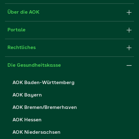
Formulare und Anträge
Über die AOK
Apps
Struktur & Verwaltung
Portale
E-Mail senden
Newsletter
Fachportal für Arbeitgeber
Rechtliches
FAQ
Medien der AOK
Leistungserbringer
Websitenutzung
Impressum
Die Gesundheitskasse
Partner der AOK
Karriere
Cookie-Einstellungen
AOK Baden-Württemberg
Presse- und Politikportal
Datenschutz
AOK Bayern
Vertriebspartner-Service
Fehlverhalten melden
AOK Bremen/Bremerhaven
Barrierefreiheit
AOK Hessen
Barriere melden
AOK Niedersachsen