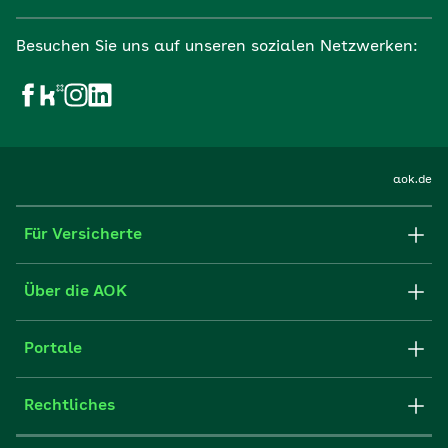
Besuchen Sie uns auf unseren sozialen Netzwerken:
aok.de
Für Versicherte
Formulare und Anträge
Über die AOK
Apps
Struktur & Verwaltung
Portale
E-Mail senden
Newsletter
Fachportal für Arbeitgeber
Rechtliches
FAQ
Medien der AOK
Leistungserbringer