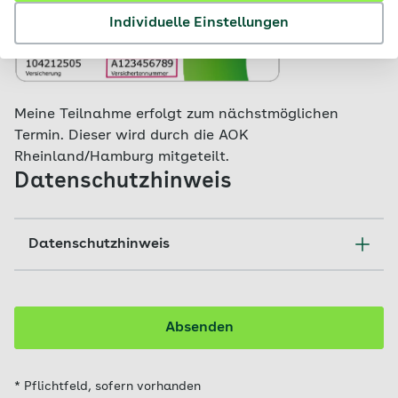
Individuelle Einstellungen
Meine Teilnahme erfolgt zum nächstmöglichen
Termin. Dieser wird durch die AOK
Rheinland/Hamburg mitgeteilt.
Datenschutzhinweis
Datenschutzhinweis
Wir benötigen für die Bearbeitung Ihrer Anfrage
einige persönliche Angaben. Diese Felder sind
entsprechend als Pflichtfelder eingerichtet .
Absenden
Empfänger Ihrer Daten können im Rahmen
gesetzlicher Pflichten und Mitteilungsbefugnisse
Dritte oder von uns beauftragte Dienstleister (z.
* Pflichtfeld, sofern vorhanden