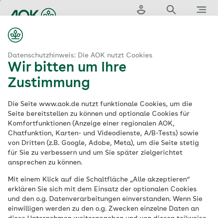
Zum
Hauptinhalt
Login
Suche
Menü
springen
aok.de
AOK Rheinland/Hamburg
Teilnahmeerklärung AOK-Vital+
Datenschutzhinweis: Die AOK nutzt Cookies
Wir bitten um Ihre
Teilnahmeerklärung
Zustimmung
AOK-Vital+
Die Seite www.aok.de nutzt funktionale Cookies, um die
Seite bereitstellen zu können und optionale Cookies für
Komfortfunktionen (Anzeige einer regionalen AOK,
Chatfunktion, Karten- und Videodienste, A/B-Tests) sowie
von Dritten (z.B. Google, Adobe, Meta), um die Seite stetig
Meine Daten
für Sie zu verbessern und um Sie später zielgerichtet
ansprechen zu können.
Vorname*
Mit einem Klick auf die Schaltfläche „Alle akzeptieren“
erklären Sie sich mit dem Einsatz der optionalen Cookies
und den o.g. Datenverarbeitungen einverstanden. Wenn Sie
einwilligen werden zu den o.g. Zwecken einzelne Daten an