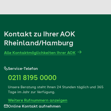
Immer dann, wenn Sie gebeten werden,
persönliche Daten über sich einzugeben, werden
Ihre Daten für die Datenübertragung über das
Internet mithilfe der SSL-Verschlüsselung (TLS-
Standard) geschützt, sodass sie für Unbefugte
Kontakt zu Ihrer AOK
nicht zu lesen sind.
Rheinland/Hamburg
Alle Kontaktmöglichkeiten Ihrer AOK
Service-Telefon
0211 8195 0000
Unsere Beratung steht Ihnen 24 Stunden täglich und 365
Tage im Jahr zur Verfügung.
Weitere Rufnummern anzeigen
Online Kontakt aufnehmen