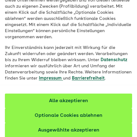
diese Unternehmen weitergegeben und von diesen teilweise
Name*
auch zu eigenen Zwecken (Profilbildung) verarbeitet. Mit
einem Klick auf die Schaltfläche „Optionale Cookies
ablehnen“ werden ausschließlich funktionale Cookies
eingesetzt. Mit einem Klick auf die Schaltfläche „Individuelle
Einstellungen“ können persönliche Einstellungen
Geburtsdatum*
vorgenommen werden.
Ihr Einverständnis kann jederzeit mit Wirkung für die
Zukunft widerrufen oder geändert werden. Verarbeitungen
bis zu Ihrem Widerruf bleiben wirksam. Unter
Versichertennr.*
Datenschutz
informieren wir ausführlich über Art und Umfang der
Datenverarbeitung sowie Ihre Rechte. Weitere Informationen
finden Sie unter
Impressum
und
Barrierefreiheit
.
Hier finden Sie die Versichertennummer auf der AOK
Gesundheitskarte:
Alle akzeptieren
Optionale Cookies ablehnen
Ausgewählte akzeptieren