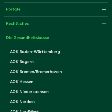
Apps
Struktur & Verwaltung
Portale
E-Mail senden
Newsletter
Fachportal für Arbeitgeber
Rechtliches
FAQ
Medien der AOK
Leistungserbringer
Websitenutzung
Impressum
Die Gesundheitskasse
Partner der AOK
Karriere
Cookie-Einstellungen
AOK Baden-Württemberg
Presse- und Politikportal
Datenschutz
AOK Bayern
Vertriebspartner-Service
Fehlverhalten melden
AOK Bremen/Bremerhaven
Barrierefreiheit
AOK Hessen
Barriere melden
AOK Niedersachsen
AOK Nordost