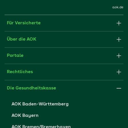
aok.de
Für Versicherte
Formulare und Anträge
Über die AOK
Apps
Struktur & Verwaltung
Portale
E-Mail senden
Newsletter
Fachportal für Arbeitgeber
Rechtliches
FAQ
Medien der AOK
Leistungserbringer
Websitenutzung
Impressum
Die Gesundheitskasse
Partner der AOK
Karriere
Cookie-Einstellungen
AOK Baden-Württemberg
Presse- und Politikportal
Datenschutz
AOK Bayern
Vertriebspartner-Service
Fehlverhalten melden
AOK Bremen/Bremerhaven