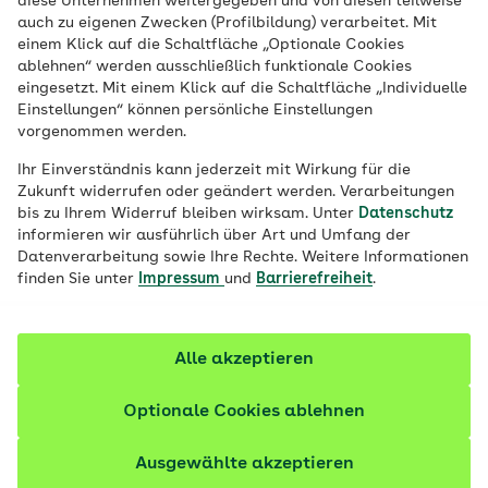
diese Unternehmen weitergegeben und von diesen teilweise
Gesundheit und Lebensqualität der
auch zu eigenen Zwecken (Profilbildung) verarbeitet. Mit
einem Klick auf die Schaltfläche „Optionale Cookies
Pflegebedürftigen in den Mittelpunkt, um
ablehnen“ werden ausschließlich funktionale Cookies
diese zu erhalten und nach Möglichkeit zu
eingesetzt. Mit einem Klick auf die Schaltfläche „Individuelle
verbessern.
Einstellungen“ können persönliche Einstellungen
vorgenommen werden.
Ihr Einverständnis kann jederzeit mit Wirkung für die
Zukunft widerrufen oder geändert werden. Verarbeitungen
bis zu Ihrem Widerruf bleiben wirksam. Unter
Datenschutz
informieren wir ausführlich über Art und Umfang der
Datenverarbeitung sowie Ihre Rechte. Weitere Informationen
finden Sie unter
Impressum
und
Barrierefreiheit
.
Alle akzeptieren
Optionale Cookies ablehnen
Ausgewählte akzeptieren
© iStock / Cecilie_Arcurs