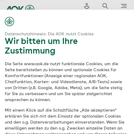
Zum
Hauptinhalt
Login
Suche
Menü
springen
aok.de
AOK Rheinland/Hamburg
SGB Reha
Datenschutzhinweis: Die AOK nutzt Cookies
Wir bitten um Ihre
SGB Reha
- ein neuer
Zustimmung
Pflegeansatz in
Die Seite www.aok.de nutzt funktionale Cookies, um die
Seite bereitstellen zu können und optionale Cookies für
Komfortfunktionen (Anzeige einer regionalen AOK,
Pflegeheimen
Chatfunktion, Karten- und Videodienste, A/B-Tests) sowie
von Dritten (z.B. Google, Adobe, Meta), um die Seite stetig
für Sie zu verbessern und um Sie später zielgerichtet
Als Konsortialführer des Projekts SGB
ansprechen zu können.
Reha setzt sich die AOK
Mit einem Klick auf die Schaltfläche „Alle akzeptieren“
Rheinland/Hamburg für einen neuen
erklären Sie sich mit dem Einsatz der optionalen Cookies
Pflegeansatz in stationären
und den o.g. Datenverarbeitungen einverstanden. Wenn Sie
einwilligen werden zu den o.g. Zwecken einzelne Daten an
Pflegeeinrichtungen ein. Dieser stellt