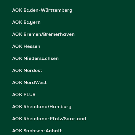
Karriere
Cookie-Einstellungen
AOK Baden-Württemberg
Presse- und Politikportal
Datenschutz
AOK Bayern
Vertriebspartner-Service
Fehlverhalten melden
AOK Bremen/Bremerhaven
Barrierefreiheit
AOK Hessen
Barriere melden
AOK Niedersachsen
AOK Nordost
AOK NordWest
AOK PLUS
AOK Rheinland/Hamburg
AOK Rheinland-Pfalz/Saarland
AOK Sachsen-Anhalt