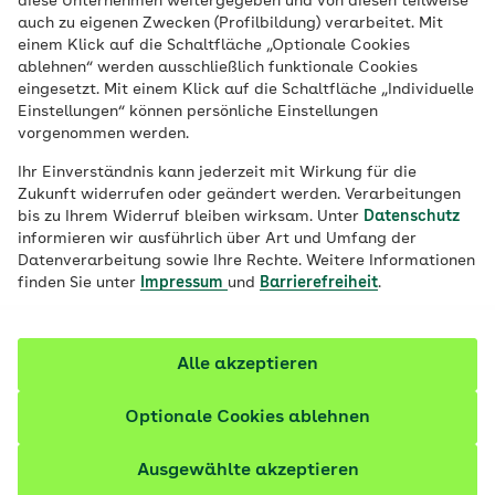
diese Unternehmen weitergegeben und von diesen teilweise
elektronischen Patientenakte gespeichert
auch zu eigenen Zwecken (Profilbildung) verarbeitet. Mit
einem Klick auf die Schaltfläche „Optionale Cookies
werden.
ablehnen“ werden ausschließlich funktionale Cookies
eingesetzt. Mit einem Klick auf die Schaltfläche „Individuelle
Einstellungen“ können persönliche Einstellungen
Berechtigungen in Apps
vorgenommen werden.
Ihr Einverständnis kann jederzeit mit Wirkung für die
Die AOK bietet ihren Versicherten eine Vielzahl von
Zukunft widerrufen oder geändert werden. Verarbeitungen
bis zu Ihrem Widerruf bleiben wirksam. Unter
Datenschutz
Apps zur Nutzung an. Die für den Betrieb einer App
informieren wir ausführlich über Art und Umfang der
notwendigen Berechtigungen bzw. erforderlichen
Datenverarbeitung sowie Ihre Rechte. Weitere Informationen
Zugriffe und Nutzungsbedingungen können Sie im
finden Sie unter
Impressum
und
Barrierefreiheit
.
entsprechenden App Store erfahren.
Alle akzeptieren
Newsletter-Tracking
Optionale Cookies ablehnen
Regionaler Newsletter über die
Arbeitsgemeinschaft AOK-Bundesverband
Ausgewählte akzeptieren