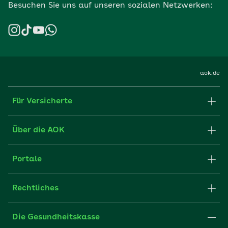
Besuchen Sie uns auf unseren sozialen Netzwerken:
aok.de
Für Versicherte
Formulare und Anträge
Über die AOK
Apps
Struktur & Verwaltung
Portale
E-Mail senden
Newsletter
Fachportal für Arbeitgeber
Rechtliches
FAQ
Medien der AOK
Leistungserbringer
Websitenutzung
Impressum
Die Gesundheitskasse
Partner der AOK