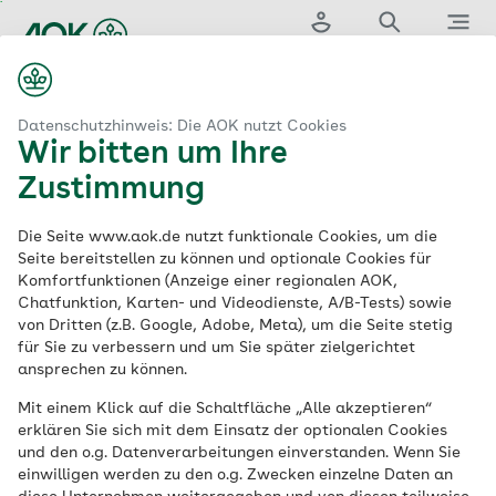
Zum
Hauptinhalt
Login
Suche
Menü
springen
aok.de
schutz
Datenschutz in digitalen Medien oder Anwendungen
Datenschutzhinweis: Die AOK nutzt Cookies
Wir bitten um Ihre
Datenschutz in
Zustimmung
digitalen Medien
Die Seite www.aok.de nutzt funktionale Cookies, um die
Seite bereitstellen zu können und optionale Cookies für
Komfortfunktionen (Anzeige einer regionalen AOK,
oder Anwendungen
Chatfunktion, Karten- und Videodienste, A/B-Tests) sowie
von Dritten (z.B. Google, Adobe, Meta), um die Seite stetig
für Sie zu verbessern und um Sie später zielgerichtet
Die AOK schützt personenbezogene Daten
ansprechen zu können.
und informiert darüber, welche Daten in
Mit einem Klick auf die Schaltfläche „Alle akzeptieren“
digitalen Medien und Anwendungen,
erklären Sie sich mit dem Einsatz der optionalen Cookies
insbesondere in Bezug auf Newsletter,
und den o.g. Datenverarbeitungen einverstanden. Wenn Sie
einwilligen werden zu den o.g. Zwecken einzelne Daten an
Apps, Social Media sowie der