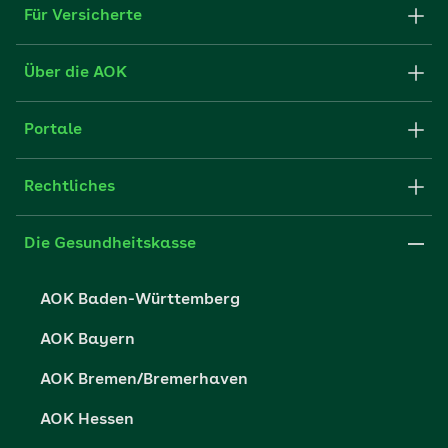
Für Versicherte
Formulare und Anträge
Über die AOK
Apps
Struktur & Verwaltung
Portale
E-Mail senden
Newsletter
Fachportal für Arbeitgeber
Rechtliches
FAQ
Medien der AOK
Leistungserbringer
Websitenutzung
Impressum
Die Gesundheitskasse
Partner der AOK
Karriere
Cookie-Einstellungen
AOK Baden-Württemberg
Presse- und Politikportal
Datenschutz
AOK Bayern
Vertriebspartner-Service
Fehlverhalten melden
AOK Bremen/Bremerhaven
Barrierefreiheit
AOK Hessen
Barriere melden