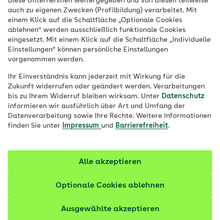
auf Kostenerstattung nach § 13 (2) SGB V
diese Unternehmen weitergegeben und von diesen teilweise
auch zu eigenen Zwecken (Profilbildung) verarbeitet. Mit
nur bearbeiten können, wenn Sie bei der
einem Klick auf die Schaltfläche „Optionale Cookies
AOK Niedersachsen versichert sind. Sollten
ablehnen“ werden ausschließlich funktionale Cookies
eingesetzt. Mit einem Klick auf die Schaltfläche „Individuelle
Sie bei der AOK eines anderen
Einstellungen“ können persönliche Einstellungen
Bundeslandes versichert sein, nutzen Sie
vorgenommen werden.
bitte das Formular Ihrer AOK.
Ihr Einverständnis kann jederzeit mit Wirkung für die
Zukunft widerrufen oder geändert werden. Verarbeitungen
bis zu Ihrem Widerruf bleiben wirksam. Unter
Datenschutz
Dieses Formular ist nur für gesetzliche Leistungen
informieren wir ausführlich über Art und Umfang der
Datenverarbeitung sowie Ihre Rechte. Weitere Informationen
vorgesehen, für die Sie Kostenerstattung anstelle
finden Sie unter
Impressum
und
Barrierefreiheit
.
von Sach- und Dienstleistungen mit uns vereinbart
haben.
Für AOK-Mehrleistungen, wie zum Beispiel die
Alle akzeptieren
professionelle Zahnreinigung, senden Sie uns bitte
einfach die auf Ihren Namen ausgestellte Rechnung
Optionale Cookies ablehnen
per Post oder über unseren Onlineservice „Meine
AOK". Ein Antrag oder Anschreiben ist nicht
Ausgewählte akzeptieren