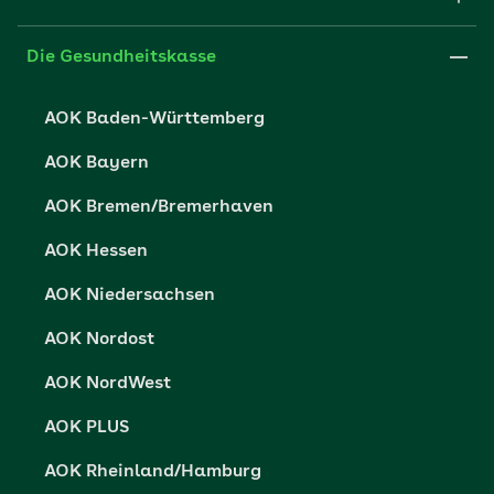
Medien der AOK
Leistungserbringer
Websitenutzung
Impressum
Die Gesundheitskasse
Partner der AOK
Karriere
Cookie-Einstellungen
AOK Baden-Württemberg
Presse- und Politikportal
Datenschutz
AOK Bayern
Vertriebspartner-Service
Fehlverhalten melden
AOK Bremen/Bremerhaven
Barrierefreiheit
AOK Hessen
Barriere melden
AOK Niedersachsen
AOK Nordost
AOK NordWest
AOK PLUS
AOK Rheinland/Hamburg