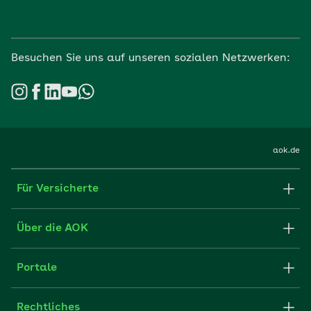
Besuchen Sie uns auf unseren sozialen Netzwerken:
aok.de
Für Versicherte
Formulare und Anträge
Über die AOK
Apps
Struktur & Verwaltung
Portale
E-Mail senden
Newsletter
Fachportal für Arbeitgeber
Rechtliches
FAQ