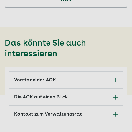
Das könnte Sie auch
interessieren
Vorstand der AOK
AOK-Versicherte gestalten durch ihre
Die AOK auf einen Blick
gewählten Vertreter wesentliche Belange
der Sozialversicherung.
Die wichtigsten Daten, Fakten und Zahlen
Kontakt zum Verwaltungsrat
über die AOK auf einen Blick.
Mehr erfahren
Hier erfahren Sie, wie Sie den
Mehr erfahren