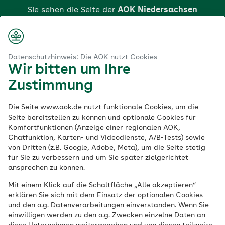
Zum
Sie sehen die Seite der
AOK Niedersachsen
Hauptinhalt
springen
Login
Suche
Menü
aok.de
rsachsen
Antrag auf Kostenerstattung nach § 13 (2) SGB V
Datenschutzhinweis: Die AOK nutzt Cookies
Wir bitten um Ihre
Klicken Sie hier, wenn Sie zu einer anderen AOK
Antrag auf
Zustimmung
wechseln möchten.
Kostenerstattung
Die Seite www.aok.de nutzt funktionale Cookies, um die
Seite bereitstellen zu können und optionale Cookies für
Komfortfunktionen (Anzeige einer regionalen AOK,
nach § 13 (2) SGB V
Chatfunktion, Karten- und Videodienste, A/B-Tests) sowie
von Dritten (z.B. Google, Adobe, Meta), um die Seite stetig
bei der AOK
für Sie zu verbessern und um Sie später zielgerichtet
ansprechen zu können.
Niedersachsen
Mit einem Klick auf die Schaltfläche „Alle akzeptieren“
erklären Sie sich mit dem Einsatz der optionalen Cookies
und den o.g. Datenverarbeitungen einverstanden. Wenn Sie
Bitte beachten Sie, dass wir den Antrag
einwilligen werden zu den o.g. Zwecken einzelne Daten an