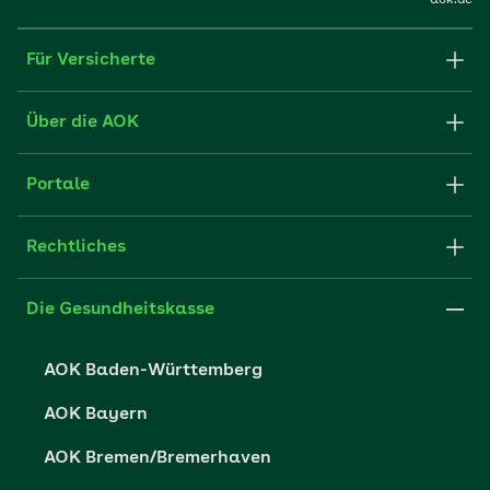
aok.de
Für Versicherte
Formulare und Anträge
Über die AOK
Apps
Struktur & Verwaltung
Portale
E-Mail senden
Newsletter
Fachportal für Arbeitgeber
Rechtliches
FAQ
Medien der AOK
Leistungserbringer
Websitenutzung
Impressum
Die Gesundheitskasse
Partner der AOK
Karriere
Cookie-Einstellungen
AOK Baden-Württemberg
Presse- und Politikportal
Datenschutz
AOK Bayern
Vertriebspartner-Service
Fehlverhalten melden
AOK Bremen/Bremerhaven
Barrierefreiheit