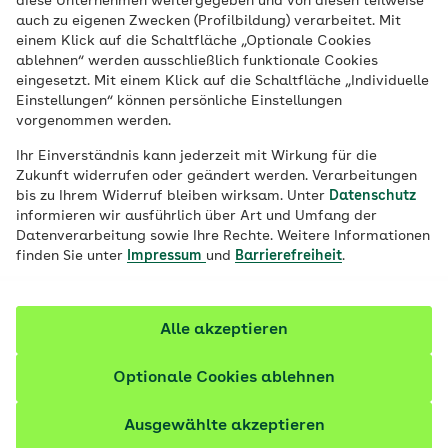
diese Unternehmen weitergegeben und von diesen teilweise
auch zu eigenen Zwecken (Profilbildung) verarbeitet. Mit
unterstützt ihre Versicherten mit
einem Klick auf die Schaltfläche „Optionale Cookies
Leistungen zur Vorbeugung von
ablehnen“ werden ausschließlich funktionale Cookies
Herzerkrankungen.
eingesetzt. Mit einem Klick auf die Schaltfläche „Individuelle
Einstellungen“ können persönliche Einstellungen
vorgenommen werden.
Ihr Einverständnis kann jederzeit mit Wirkung für die
Zukunft widerrufen oder geändert werden. Verarbeitungen
bis zu Ihrem Widerruf bleiben wirksam. Unter
Datenschutz
informieren wir ausführlich über Art und Umfang der
Datenverarbeitung sowie Ihre Rechte. Weitere Informationen
finden Sie unter
Impressum
und
Barrierefreiheit
.
Alle akzeptieren
Optionale Cookies ablehnen
© iStock / Lordn / KI-bearbeitet
Ausgewählte akzeptieren