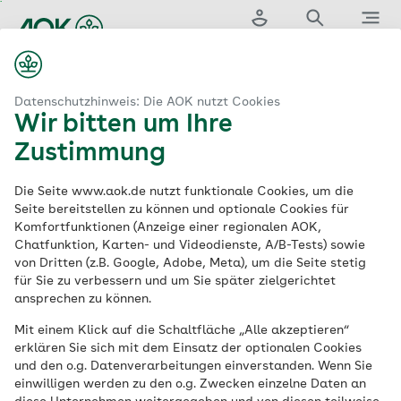
Zum
Hauptinhalt
Login
Suche
Menü
springen
Aktuelle Nachrichten
Weniger Herzinfarkte in Deutschland
Datenschutzhinweis: Die AOK nutzt Cookies
Wir bitten um Ihre
Weniger Herzinfarkte
Zustimmung
in Deutschland
Die Seite www.aok.de nutzt funktionale Cookies, um die
Seite bereitstellen zu können und optionale Cookies für
Komfortfunktionen (Anzeige einer regionalen AOK,
Chatfunktion, Karten- und Videodienste, A/B-Tests) sowie
Die Zahl der Herzinfarkte in Deutschland
von Dritten (z.B. Google, Adobe, Meta), um die Seite stetig
ist laut einer aktuellen Analyse des
für Sie zu verbessern und um Sie später zielgerichtet
Wissenschaftlichen Instituts der AOK
ansprechen zu können.
(WIdO) in den vergangenen Jahren
Mit einem Klick auf die Schaltfläche „Alle akzeptieren“
gesunken. Gleichzeitig haben
erklären Sie sich mit dem Einsatz der optionalen Cookies
und den o.g. Datenverarbeitungen einverstanden. Wenn Sie
Risikofaktoren wie Diabetes mellitus Typ 2
einwilligen werden zu den o.g. Zwecken einzelne Daten an
und Bluthochdruck zugenommen. Die AOK