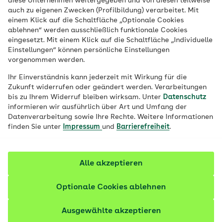
diese Unternehmen weitergegeben und von diesen teilweise
Nachhaltig und klimafreundlich einkaufen
auch zu eigenen Zwecken (Profilbildung) verarbeitet. Mit
und essen, das möchten viele – und sind
einem Klick auf die Schaltfläche „Optionale Cookies
ablehnen“ werden ausschließlich funktionale Cookies
gleichzeitig unsicher, wie das am besten
eingesetzt. Mit einem Klick auf die Schaltfläche „Individuelle
geht. Was zeichnet eine nachhaltige
Einstellungen“ können persönliche Einstellungen
vorgenommen werden.
Ernährung aus und welche Lebensmittel
sind besonders klimafreundlich?
Ihr Einverständnis kann jederzeit mit Wirkung für die
Zukunft widerrufen oder geändert werden. Verarbeitungen
bis zu Ihrem Widerruf bleiben wirksam. Unter
Datenschutz
Fachlich geprüft
informieren wir ausführlich über Art und Umfang der
Datenverarbeitung sowie Ihre Rechte. Weitere Informationen
finden Sie unter
Impressum
und
Barrierefreiheit
.
Alle akzeptieren
Optionale Cookies ablehnen
Ausgewählte akzeptieren