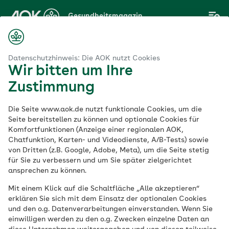
Zum
Gesundheitsmagazin
Hauptinhalt
springen
Magazin
rung
Wie ernähre ich mich klimafreundlich und nachhaltig?
Datenschutzhinweis: Die AOK nutzt Cookies
Wir bitten um Ihre
Zustimmung
Nachhaltige Ernährung
Die Seite www.aok.de nutzt funktionale Cookies, um die
Wie ernähre ich mich
Seite bereitstellen zu können und optionale Cookies für
Komfortfunktionen (Anzeige einer regionalen AOK,
Chatfunktion, Karten- und Videodienste, A/B-Tests) sowie
klimafreundlich und
von Dritten (z.B. Google, Adobe, Meta), um die Seite stetig
für Sie zu verbessern und um Sie später zielgerichtet
nachhaltig?
ansprechen zu können.
Mit einem Klick auf die Schaltfläche „Alle akzeptieren“
erklären Sie sich mit dem Einsatz der optionalen Cookies
Veröffentlicht am:
und den o.g. Datenverarbeitungen einverstanden. Wenn Sie
09.01.2024
7 Minuten Lesedauer
einwilligen werden zu den o.g. Zwecken einzelne Daten an