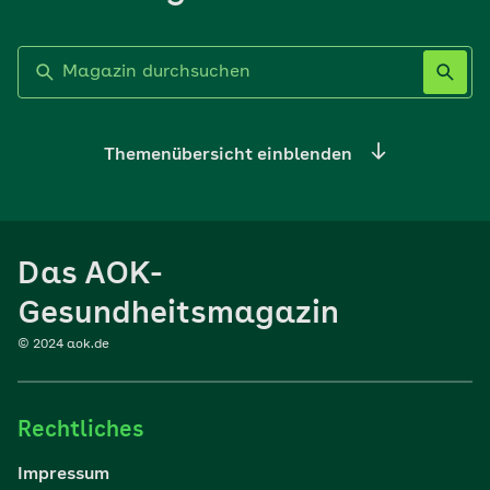
Label nicht gesetzt
Themenübersicht einblenden
Ernährung
Das AOK-
Sport
Gesundheitsmagazin
© 2024 aok.de
Familie
Rechtliches
Reisen
Impressum