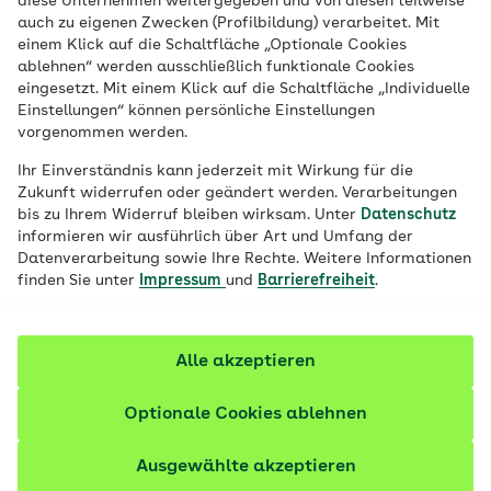
diese Unternehmen weitergegeben und von diesen teilweise
auch zu eigenen Zwecken (Profilbildung) verarbeitet. Mit
einem Klick auf die Schaltfläche „Optionale Cookies
ablehnen“ werden ausschließlich funktionale Cookies
eingesetzt. Mit einem Klick auf die Schaltfläche „Individuelle
Einstellungen“ können persönliche Einstellungen
Mate-Tee: Wirkung, Inhaltsstoffe und
vorgenommen werden.
Zubereitungstipps
Ihr Einverständnis kann jederzeit mit Wirkung für die
Wie gesund ist Mate-Tee wirklich? Und kann Mate
Zukunft widerrufen oder geändert werden. Verarbeitungen
das Krebsrisiko erhöhen? Ein Blick in die Forschung.
bis zu Ihrem Widerruf bleiben wirksam. Unter
Datenschutz
informieren wir ausführlich über Art und Umfang der
Datenverarbeitung sowie Ihre Rechte. Weitere Informationen
finden Sie unter
Impressum
und
Barrierefreiheit
.
190 Artikel zu Küchentipps
Alle akzeptieren
Optionale Cookies ablehnen
Ausgewählte akzeptieren