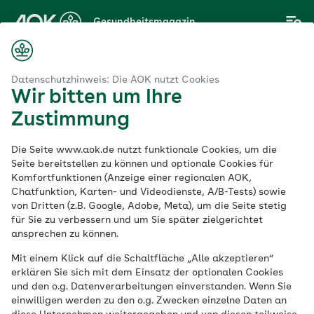
Zum
Gesundheitsmagazin
Hauptinhalt
springen
Datenschutzhinweis: Die AOK nutzt Cookies
Wir bitten um Ihre
Thema
Zustimmung
Küchentipps
Die Seite www.aok.de nutzt funktionale Cookies, um die
Seite bereitstellen zu können und optionale Cookies für
Komfortfunktionen (Anzeige einer regionalen AOK,
Chatfunktion, Karten- und Videodienste, A/B-Tests) sowie
von Dritten (z.B. Google, Adobe, Meta), um die Seite stetig
für Sie zu verbessern und um Sie später zielgerichtet
ansprechen zu können.
Mit einem Klick auf die Schaltfläche „Alle akzeptieren“
erklären Sie sich mit dem Einsatz der optionalen Cookies
und den o.g. Datenverarbeitungen einverstanden. Wenn Sie
einwilligen werden zu den o.g. Zwecken einzelne Daten an