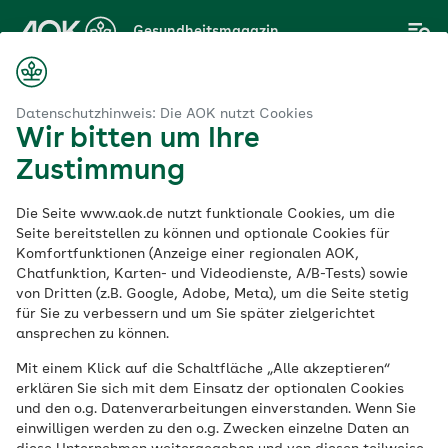
Zum
Gesundheitsmagazin
Hauptinhalt
springen
Magazin
ndes Herbstrezept: veganer Gemüseeintopf von Felicitas Then
Datenschutzhinweis: Die AOK nutzt Cookies
Wir bitten um Ihre
Zustimmung
Gesunde Ernährung
Die Seite www.aok.de nutzt funktionale Cookies, um die
Gesundes
Seite bereitstellen zu können und optionale Cookies für
Komfortfunktionen (Anzeige einer regionalen AOK,
Chatfunktion, Karten- und Videodienste, A/B-Tests) sowie
Herbstrezept:
von Dritten (z.B. Google, Adobe, Meta), um die Seite stetig
für Sie zu verbessern und um Sie später zielgerichtet
veganer
ansprechen zu können.
Mit einem Klick auf die Schaltfläche „Alle akzeptieren“
Gemüseeintopf von
erklären Sie sich mit dem Einsatz der optionalen Cookies
und den o.g. Datenverarbeitungen einverstanden. Wenn Sie
Felicitas Then
einwilligen werden zu den o.g. Zwecken einzelne Daten an