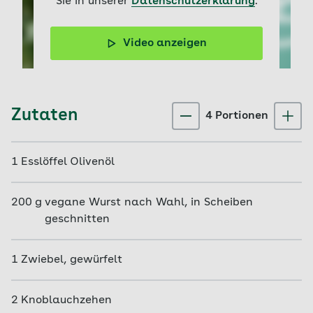
Sie in unserer
Datenschutzerklärung
.
Video anzeigen
Ein tolles Gericht für kalte Tage: Felicitas Then zeigt ihr
Rezept für veganen Gemüseeintopf.
Zutaten
4
Portion
en
1
Esslöffel
Olivenöl
200
g
vegane Wurst nach Wahl, in Scheiben
geschnitten
1
Zwiebel, gewürfelt
2
Knoblauchzehen