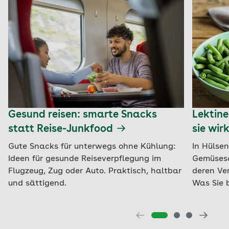
Gesund reisen: smarte Snacks
Lektine
statt Reise-Junkfood
sie wir
Gute Snacks für unterwegs ohne Kühlung:
In Hülse
Ideen für gesunde Reiseverpflegung im
Gemüseso
Flugzeug, Zug oder Auto. Praktisch, haltbar
deren Ve
und sättigend.
Was Sie 