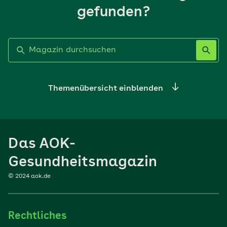
gefunden?
Label nicht gesetzt
Themenübersicht einblenden
Ernährung
Das AOK-
Sport
Gesundheitsmagazin
© 2024 aok.de
Familie
Rechtliches
Reisen