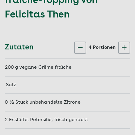
fraîche-Topping von
Felicitas Then
Zutaten
4
Portion
en
200
g
vegane Crème fraîche
Salz
0 ½
Stück
unbehandelte Zitrone
2
Esslöffel
Petersilie, frisch gehackt