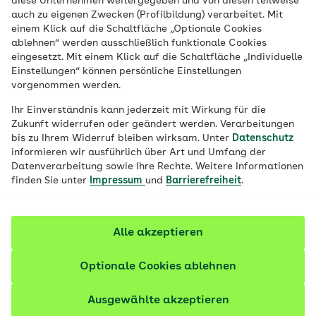
diese Unternehmen weitergegeben und von diesen teilweise
auch zu eigenen Zwecken (Profilbildung) verarbeitet. Mit
einem Klick auf die Schaltfläche „Optionale Cookies
Veröffentlicht am:
13.06.2025
9 Minuten Lesedauer
ablehnen“ werden ausschließlich funktionale Cookies
eingesetzt. Mit einem Klick auf die Schaltfläche „Individuelle
Einstellungen“ können persönliche Einstellungen
Perfekt für kältere Tage: Felicitas Then
vorgenommen werden.
kombiniert in ihrem veganen Eintopf
Ihr Einverständnis kann jederzeit mit Wirkung für die
verschiedene heimische Gemüsesorten.
Zukunft widerrufen oder geändert werden. Verarbeitungen
Kartoffel, Fenchel und Kohlrabi enthalten
bis zu Ihrem Widerruf bleiben wirksam. Unter
Datenschutz
informieren wir ausführlich über Art und Umfang der
viele Nährstoffe und schmecken mit
Datenverarbeitung sowie Ihre Rechte. Weitere Informationen
veganer Wurst und Topping herrlich
finden Sie unter
Impressum
und
Barrierefreiheit
.
herzhaft.
Alle akzeptieren
Optionale Cookies ablehnen
Ausgewählte akzeptieren