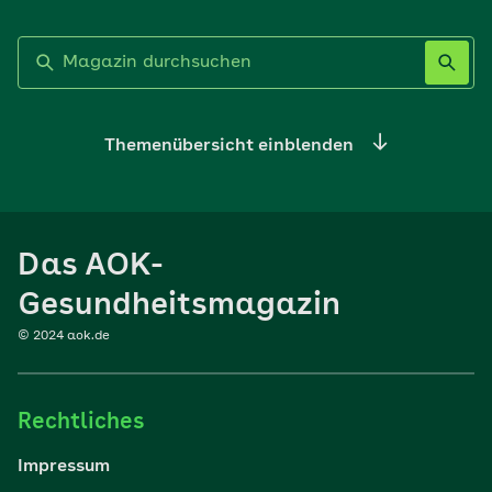
Label nicht gesetzt
Themenübersicht einblenden
Ernährung
Das AOK-
Sport
Gesundheitsmagazin
© 2024 aok.de
Familie
Rechtliches
Reisen
Impressum