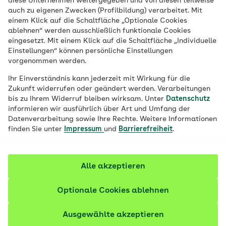
diese Unternehmen weitergegeben und von diesen teilweise
Speiseplan zu integrieren. Kartoffeln, Kohl,
auch zu eigenen Zwecken (Profilbildung) verarbeitet. Mit
einem Klick auf die Schaltfläche „Optionale Cookies
Wurzeln und Rüben sind reich an
ablehnen“ werden ausschließlich funktionale Cookies
Vitaminen, Mineralien und Ballaststoffen,
eingesetzt. Mit einem Klick auf die Schaltfläche „Individuelle
Einstellungen“ können persönliche Einstellungen
die uns gesund durch den Winter bringen
vorgenommen werden.
können.
Ihr Einverständnis kann jederzeit mit Wirkung für die
Zukunft widerrufen oder geändert werden. Verarbeitungen
bis zu Ihrem Widerruf bleiben wirksam. Unter
Datenschutz
informieren wir ausführlich über Art und Umfang der
Datenverarbeitung sowie Ihre Rechte. Weitere Informationen
finden Sie unter
Impressum
und
Barrierefreiheit
.
Alle akzeptieren
Optionale Cookies ablehnen
Ausgewählte akzeptieren