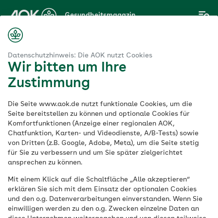
Zum
Gesundheitsmagazin
Hauptinhalt
springen
Magazin
Lebensmittel
Warme Eintöpfe für die kalte Jahreszeit
Datenschutzhinweis: Die AOK nutzt Cookies
Wir bitten um Ihre
Zustimmung
Lebensmittel
Die Seite www.aok.de nutzt funktionale Cookies, um die
Warme Eintöpfe für
Seite bereitstellen zu können und optionale Cookies für
Komfortfunktionen (Anzeige einer regionalen AOK,
Chatfunktion, Karten- und Videodienste, A/B-Tests) sowie
die kalte Jahreszeit
von Dritten (z.B. Google, Adobe, Meta), um die Seite stetig
für Sie zu verbessern und um Sie später zielgerichtet
ansprechen zu können.
Veröffentlicht am:
10.01.2023
4 Minuten Lesedauer
Mit einem Klick auf die Schaltfläche „Alle akzeptieren“
erklären Sie sich mit dem Einsatz der optionalen Cookies
und den o.g. Datenverarbeitungen einverstanden. Wenn Sie
Eintöpfe eignen sich wunderbar, um
einwilligen werden zu den o.g. Zwecken einzelne Daten an
saisonales Wintergemüse in den