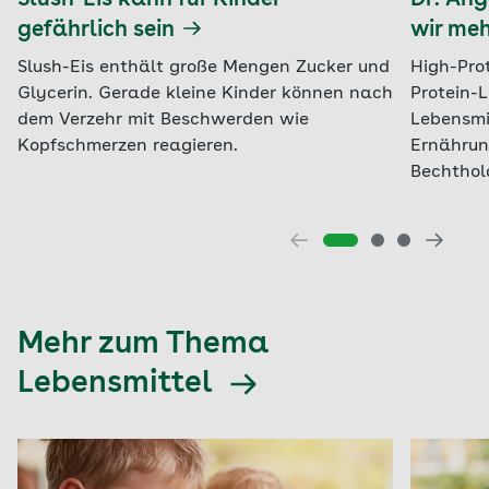
Slush-Eis kann für Kinder
Dr. An
gefährlich sein
wir meh
Slush-Eis enthält große Mengen Zucker und
High-Pro
Glycerin. Gerade kleine Kinder können nach
Protein-L
dem Verzehr mit Beschwerden wie
Lebensmi
Kopfschmerzen reagieren.
Ernährun
Bechthol
Mehr zum Thema
Lebensmittel