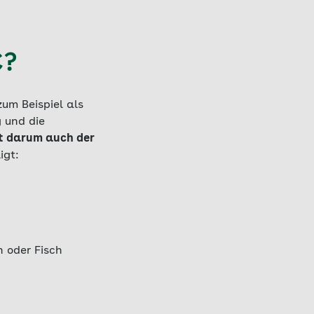
C?
zum Beispiel als
 und die
gt darum auch der
igt:
h oder Fisch