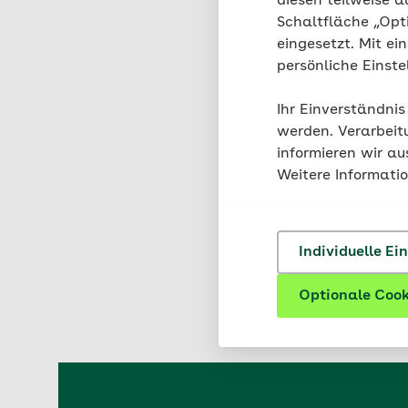
diesen teilweise a
Schaltfläche „Opt
eingesetzt. Mit ei
Das klei
persönliche Einst
Ihr Einverständnis
werden. Verarbeit
informieren wir a
Weitere Informati
Vitamin C wird übrig
ungarischen Mediziner 
Individuelle Ei
E304, E315 und E316 
Antioxidationsmittel i
Optionale Cook