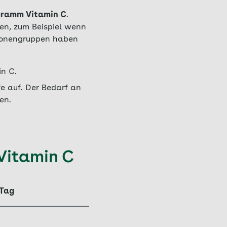
igramm Vitamin C
.
nen, zum Beispiel wenn
rsonengruppen haben
n C.
fe auf. Der Bedarf an
en.
 Vitamin C
 Tag