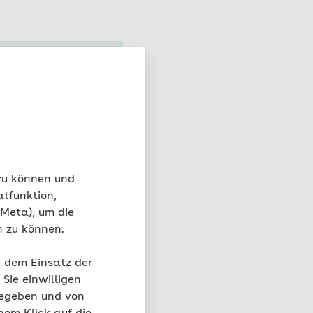
lag, wenn
 zu können und
in guter
atfunktion,
heißem
 Meta), um die
hohen
n zu können.
en Sie
Tee, sind
t dem Einsatz der
Sie einwilligen
h zehn
gegeben und von