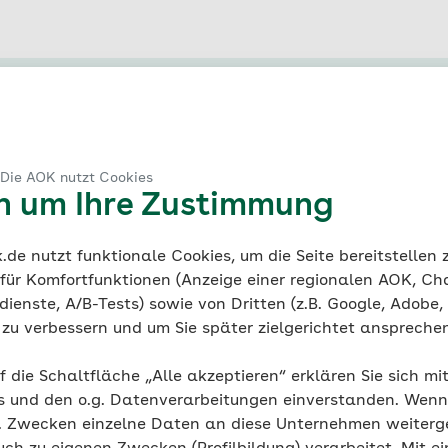
 Die AOK nutzt Cookies
en um Ihre Zustimmung
in C für das Immunsystem
ch mal eine heiße Zitrone!“ – viele kennen diesen Ratsch
de nutzt funktionale Cookies, um die Seite bereitstellen
 ein grippaler Infekt heimsucht. Der Saft der Zitrone ist e
 für Komfortfunktionen (Anzeige einer regionalen AOK, Ch
 des wertvollen Vitamins, lediglich die Kombination mit 
ienste, A/B-Tests) sowie von Dritten (z.B. Google, Adobe,
st nicht optimal. Die Wärme mindert die Wirkung, bei zu 
ie zu verbessern und um Sie später zielgerichtet anspreche
uren zerfällt das hitzeempfindliche Vitamin schnell. Geb
weise den Saft einer Zitrone (100 Milliliter) in den heißen 
f die Schaltfläche „Alle akzeptieren“ erklären Sie sich mi
n Minuten circa 80 Prozent des Vitamins zerfallen. Von
s und den o.g. Datenverarbeitungen einverstanden. Wenn 
lich circa 50 Milligramm Vitamin C bleiben dann nur noc
g. Zwecken einzelne Daten an diese Unternehmen weiter
m übrig.