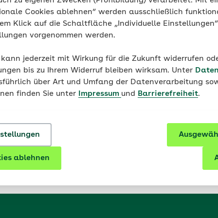
uch zu eigenen Zwecken (Profilbildung) verarbeitet. Mit ei
ionale Cookies ablehnen“ werden ausschließlich funktion
nem Klick auf die Schaltfläche „Individuelle Einstellungen
ne Vitamin-Lexikon
ellungen vorgenommen werden.
 kann jederzeit mit Wirkung für die Zukunft widerrufen o
ungen bis zu Ihrem Widerruf bleiben wirksam. Unter
Daten
usführlich über Art und Umfang der Datenverarbeitung sow
onen finden Sie unter
Impressum
und
Barrierefreiheit
.
ens auch als Ascorbinsäure bezeichnet
und konnte 1932 
aus einem Extrakt der roten Paprika isoliert werden. Die
nstellungen
Ausgewähl
kennzeichnen den Zusatz von Vitamin C beziehungsweise
n verarbeiteten Lebensmitteln.
ies ablehnen
A