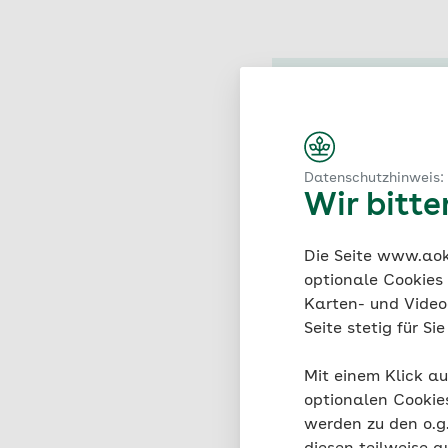
Datenschutzhinweis:
Wir bitt
Vitam
„Trink do
Die Seite www.aok.
im Winter
optionale Cookies
Lieferant
Karten- und Videod
Wasser i
Seite stetig für S
Temperat
beispiels
Mit einem Klick au
nach zeh
optionalen Cookie
ursprüng
werden zu den o.
Milligram