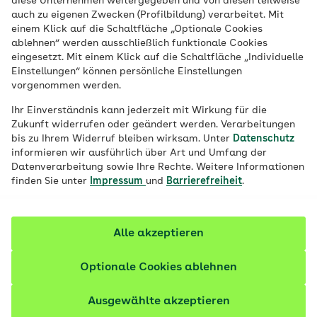
diese Unternehmen weitergegeben und von diesen teilweise
Obst enthält immer Zucker. Banane,
auch zu eigenen Zwecken (Profilbildung) verarbeitet. Mit
Feigen oder auch Weintrauben sind sogar
einem Klick auf die Schaltfläche „Optionale Cookies
ablehnen“ werden ausschließlich funktionale Cookies
wahre Zuckerbomben. Doch welche
eingesetzt. Mit einem Klick auf die Schaltfläche „Individuelle
Früchte enthalten am wenigsten Zucker
Einstellungen“ können persönliche Einstellungen
vorgenommen werden.
und wie viel Zucker durch Obst ist pro Tag
ratsam?
Ihr Einverständnis kann jederzeit mit Wirkung für die
Zukunft widerrufen oder geändert werden. Verarbeitungen
bis zu Ihrem Widerruf bleiben wirksam. Unter
Datenschutz
Fachlich geprüft
informieren wir ausführlich über Art und Umfang der
Datenverarbeitung sowie Ihre Rechte. Weitere Informationen
finden Sie unter
Impressum
und
Barrierefreiheit
.
Alle akzeptieren
Optionale Cookies ablehnen
Ausgewählte akzeptieren