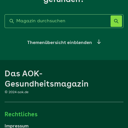
gefunden?
Label nicht gesetzt
Themenübersicht einblenden
Ernährung
Das AOK-
Sport
Gesundheitsmagazin
© 2024 aok.de
Familie
Rechtliches
Reisen
Impressum