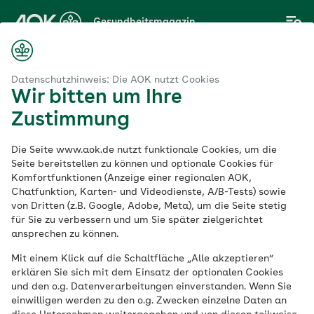
Zum
Gesundheitsmagazin
Hauptinhalt
springen
Magazin
ittel
Weniger ist mehr – dieses Obst enthält wenig Zucker
Datenschutzhinweis: Die AOK nutzt Cookies
Wir bitten um Ihre
Zustimmung
Lebensmittel
Die Seite www.aok.de nutzt funktionale Cookies, um die
Weniger ist mehr –
Seite bereitstellen zu können und optionale Cookies für
Komfortfunktionen (Anzeige einer regionalen AOK,
Chatfunktion, Karten- und Videodienste, A/B-Tests) sowie
dieses Obst enthält
von Dritten (z.B. Google, Adobe, Meta), um die Seite stetig
für Sie zu verbessern und um Sie später zielgerichtet
wenig Zucker
ansprechen zu können.
Mit einem Klick auf die Schaltfläche „Alle akzeptieren“
erklären Sie sich mit dem Einsatz der optionalen Cookies
Veröffentlicht am:
und den o.g. Datenverarbeitungen einverstanden. Wenn Sie
11.08.2022
4 Minuten Lesedauer
einwilligen werden zu den o.g. Zwecken einzelne Daten an