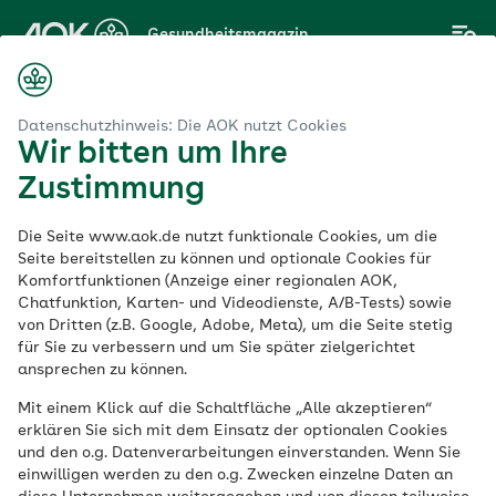
Zum
Gesundheitsmagazin
Hauptinhalt
springen
Datenschutzhinweis: Die AOK nutzt Cookies
Wir bitten um Ihre
Thema
Zustimmung
Tipps Gesunde
Die Seite www.aok.de nutzt funktionale Cookies, um die
Ernährung
Seite bereitstellen zu können und optionale Cookies für
Komfortfunktionen (Anzeige einer regionalen AOK,
Chatfunktion, Karten- und Videodienste, A/B-Tests) sowie
von Dritten (z.B. Google, Adobe, Meta), um die Seite stetig
für Sie zu verbessern und um Sie später zielgerichtet
ansprechen zu können.
Mit einem Klick auf die Schaltfläche „Alle akzeptieren“
erklären Sie sich mit dem Einsatz der optionalen Cookies
und den o.g. Datenverarbeitungen einverstanden. Wenn Sie
einwilligen werden zu den o.g. Zwecken einzelne Daten an