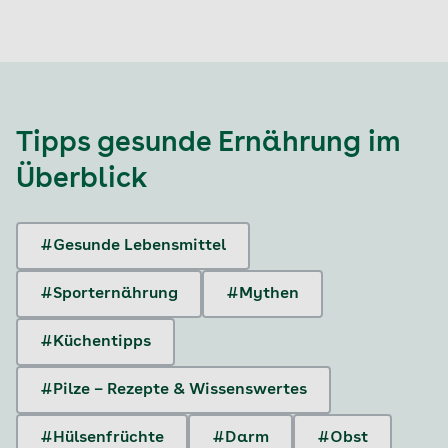
Tipps gesunde Ernährung
im
Überblick
#Gesunde Lebensmittel
#Sporternährung
#Mythen
#Küchentipps
#Pilze – Rezepte & Wissenswertes
#Hülsenfrüchte
#Darm
#Obst