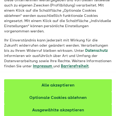
diese Unternehmen weitergegeben und von diesen teilweise
auch zu eigenen Zwecken (Profilbildung) verarbeitet. Mit
einem Klick auf die Schaltfläche „Optionale Cookies
ablehnen“ werden ausschließlich funktionale Cookies
eingesetzt. Mit einem Klick auf die Schaltfläche „Individuelle
Einstellungen“ können persönliche Einstellungen
vorgenommen werden.
Slush-Eis kann für Kinder gefährlich sein
Ihr Einverständnis kann jederzeit mit Wirkung für die
Zukunft widerrufen oder geändert werden. Verarbeitungen
Slush-Eis enthält große Mengen Zucker und Glycerin.
bis zu Ihrem Widerruf bleiben wirksam. Unter
Datenschutz
Gerade kleine Kinder können nach dem Verzehr mit
informieren wir ausführlich über Art und Umfang der
Datenverarbeitung sowie Ihre Rechte. Weitere Informationen
Beschwerden wie Kopfschmerzen reagieren.
finden Sie unter
Impressum
und
Barrierefreiheit
.
378 Artikel zu Tipps gesunde Ernährung
Alle akzeptieren
Optionale Cookies ablehnen
Ausgewählte akzeptieren