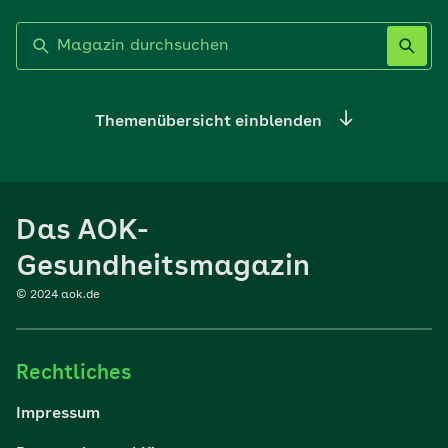
Label nicht gesetzt
Themenübersicht einblenden
Ernährung
Das AOK-
Sport
Gesundheitsmagazin
© 2024 aok.de
Familie
Rechtliches
Reisen
Impressum
Wohlbefinden