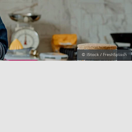
© iStock / FreshSplash