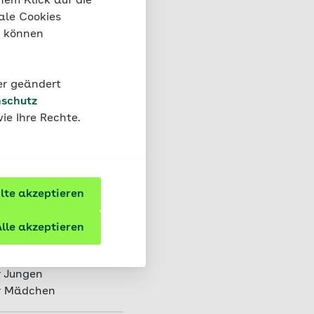
nem Klick auf die
ale Cookies
“ können
der geändert
schutz
ie Ihre Rechte.
r Jungen
ür Mädchen
te akzeptieren
r Jungen
lle akzeptieren
ür Mädchen
r Jungen
ür Mädchen