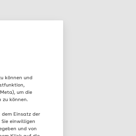
gen von Vitamin B1,
ach Alter und
 zu können und
ro Tag in
atfunktion,
 Meta), um die
n zu können.
t dem Einsatz der
wert
Sie einwilligen
gegeben und von