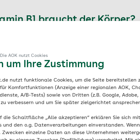
tamin B1 braucht der Körper?
haft für Ernährung (DGE) empfiehlt unterschiedliche Men
ellen Energiebedarf.
Die Mengen unterscheiden sich je n
 Die AOK nutzt Cookies
en um Ihre Zustimmung
de nutzt funktionale Cookies, um die Seite bereitstellen
E empfohlene Thiaminzufuhr p
 für Komfortfunktionen (Anzeige einer regionalen AOK, Ch
ienste, A/B-Tests) sowie von Dritten (z.B. Google, Adobe,
 (mg)
ie zu verbessern und um Sie später zielgerichtet anspreche
f die Schaltfläche „Alle akzeptieren“ erklären Sie sich mi
Referenz
s und den o.g. Datenverarbeitungen einverstanden. Wenn 
g. Zwecken einzelne Daten an diese Unternehmen weiter
0,2 mg