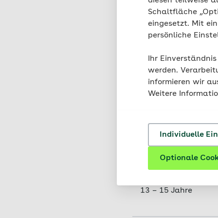
diesen teilweise a
Schaltfläche „Opt
eingesetzt. Mit ei
4 – 12 Monate
persönliche Einst
1 – 4 Jahre
Ihr Einverständnis
werden. Verarbeit
informieren wir a
4 – 7 Jahre
Weitere Informati
7 – 10 Jahre
Individuelle Ei
10 – 13 Jahre
Optionale Cook
13 – 15 Jahre