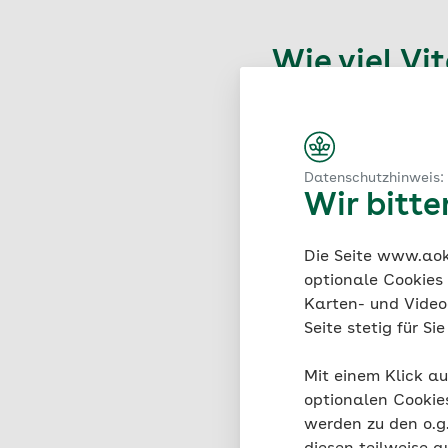
Wie viel Vi
Die Deutsche Gesellsc
abhängig vom individu
Geschlecht.
Datenschutzhinweis:
Wir bitt
Die Seite www.aok.
Von der DG
optionale Cookies
Karten- und Videod
Milligramm
Seite stetig für S
Mit einem Klick au
Alter
optionalen Cookie
werden zu den o.
0 – 4 Monate