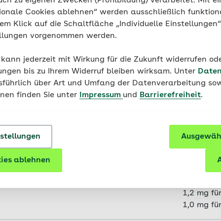
uch zu eigenen Zwecken (Profilbildung) verarbeitet. Mit ei
ionale Cookies ablehnen“ werden ausschließlich funktion
nem Klick auf die Schaltfläche „Individuelle Einstellungen
0,4 mg
ellungen vorgenommen werden.
0,6 mg
 kann jederzeit mit Wirkung für die Zukunft widerrufen o
ungen bis zu Ihrem Widerruf bleiben wirksam. Unter
Daten
usführlich über Art und Umfang der Datenverarbeitung sow
0,7 mg
onen finden Sie unter
Impressum
und
Barrierefreiheit
.
0,9 mg fü
0,8 mg f
nstellungen
Ausgewähl
1,0 mg fü
ies ablehnen
A
0,9 mg f
1,2 mg fü
1,0 mg f