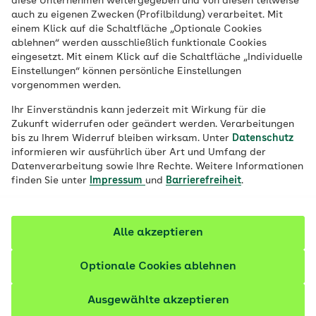
diese Unternehmen weitergegeben und von diesen teilweise
auch zu eigenen Zwecken (Profilbildung) verarbeitet. Mit
einem Klick auf die Schaltfläche „Optionale Cookies
Veröffentlicht am:
09.07.2024
6 Minuten Lesedauer
ablehnen“ werden ausschließlich funktionale Cookies
eingesetzt. Mit einem Klick auf die Schaltfläche „Individuelle
Einstellungen“ können persönliche Einstellungen
Bei Menschen mit dem Posturalen
vorgenommen werden.
Tachykardiesyndrom (POTS) steigt der Puls
Ihr Einverständnis kann jederzeit mit Wirkung für die
nach dem Aufstehen so stark an, dass
Zukunft widerrufen oder geändert werden. Verarbeitungen
ihnen schwindelig wird oder sie sich
bis zu Ihrem Widerruf bleiben wirksam. Unter
Datenschutz
informieren wir ausführlich über Art und Umfang der
benommen fühlen. Wie POTS erkannt und
Datenverarbeitung sowie Ihre Rechte. Weitere Informationen
behandelt wird und was Betroffene selbst
finden Sie unter
Impressum
und
Barrierefreiheit
.
tun können.
Fachlich geprüft
Alle akzeptieren
Optionale Cookies ablehnen
Ausgewählte akzeptieren