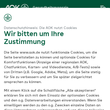
Zum
Gesundheitsmagazin
Hauptinhalt
springen
Magazin
ardiesyndrom (POTS): Herzrasen und Schwindel beim Aufstehen
Datenschutzhinweis: Die AOK nutzt Cookies
Wir bitten um Ihre
Zustimmung
Herz & Kreislauf
Die Seite www.aok.de nutzt funktionale Cookies, um die
Posturales
Seite bereitstellen zu können und optionale Cookies für
Komfortfunktionen (Anzeige einer regionalen AOK,
Chatfunktion, Karten- und Videodienste, A/B-Tests) sowie
Tachykardiesyndrom
von Dritten (z.B. Google, Adobe, Meta), um die Seite stetig
für Sie zu verbessern und um Sie später zielgerichtet
(POTS): Herzrasen
ansprechen zu können.
Mit einem Klick auf die Schaltfläche „Alle akzeptieren“
und Schwindel beim
erklären Sie sich mit dem Einsatz der optionalen Cookies
und den o.g. Datenverarbeitungen einverstanden. Wenn Sie
Aufstehen
einwilligen werden zu den o.g. Zwecken einzelne Daten an