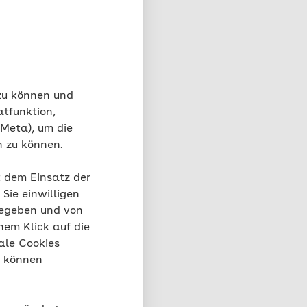
n stehen
der der
mmen, die sich vor
 neben Theaterstücken
erricht. Wie Sie das
 zu können und
atfunktion,
 Meta), um die
n zu können.
ht
t dem Einsatz der
Sie einwilligen
 über Förder- und
gegeben und von
ionsangeboten. Je nach
nem Klick auf die
tsmaterialien an Ihrer
ale Cookies
“ können