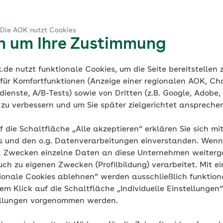
nen die AOK-Programme kostenlos nutzen. Je nach Regio
ramme zur Verfügung wie JolinchenKids, Schulranzen fit o
Henrietta & Co.“ gehört zu den Kinderpräventionsprogra
 Die AOK nutzt Cookies
 richtet. Das multimediale Präventionsprogramm bietet
en um Ihre Zustimmung
n auch umfangreiches Lern- und Spielmaterial für den Unt
ziehen können, erfahren Sie im Folgenden bei Ihrer AOK.
de nutzt funktionale Cookies, um die Seite bereitstellen
 für Komfortfunktionen (Anzeige einer regionalen AOK, Ch
ienste, A/B-Tests) sowie von Dritten (z.B. Google, Adobe,
ie zu verbessern und um Sie später zielgerichtet anspreche
ien für den Unterric
f die Schaltfläche „Alle akzeptieren“ erklären Sie sich mi
s und den o.g. Datenverarbeitungen einverstanden. Wenn 
itas und Schulen aller Schulformen – von der Grundschule
g. Zwecken einzelne Daten an diese Unternehmen weiter
 bis hin zur Berufsfachschule – mit vielfältigen Prävent
uch zu eigenen Zwecken (Profilbildung) verarbeitet. Mit ei
ot variieren. Welche konkreten Programme und Unterrich
ionale Cookies ablehnen“ werden ausschließlich funktion
erfügung stehen, erfahren Sie bei Ihrer AOK.
nem Klick auf die Schaltfläche „Individuelle Einstellungen
ellungen vorgenommen werden.