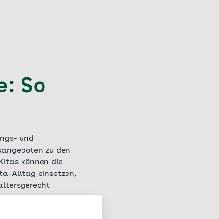
e: So
ungs- und
nsangeboten zu den
Kitas können die
ta-Alltag einsetzen,
altersgerecht