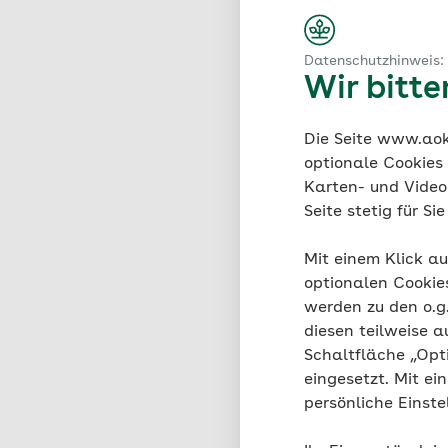
Kitas und Schulen kön
unterschiedliche Prog
Zuckerkompass. Auch „
Datenschutzhinweis:
allem an Grundschulen
Wir bitt
und Lehrerfortbildunge
Unterrichtsmaterial be
Die Seite www.aok.
optionale Cookies
Karten- und Videod
Seite stetig für S
Material
Mit einem Klick au
optionalen Cookie
Die AOK unterstützt K
werden zu den o.
weiterführende Schulen
diesen teilweise a
Region kann das Angeb
Schaltfläche „Opt
Schule oder Kita zur V
eingesetzt. Mit ei
persönliche Einst