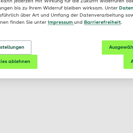
 kann jederzeit mit Wirkung für die Zukunft widerrufen o
hrer AOK für Lehrkräfte und 
ungen bis zu Ihrem Widerruf bleiben wirksam. Unter
Daten
usführlich über Art und Umfang der Datenverarbeitung sow
onen finden Sie unter
Impressum
und
Barrierefreiheit
.
nterscheiden sich regional. Mit der Postleitzahl Ihres W
K ermitteln und Ihnen Informationen zu Programmen und Ma
an Ihrer Schule anzeigen.
nstellungen
Ausgewähl
ln
ies ablehnen
A