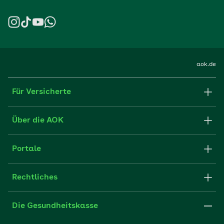
aok.de
Für Versicherte
Formulare und Anträge
Über die AOK
Apps
Struktur & Verwaltung
Portale
E-Mail senden
Newsletter
Fachportal für Arbeitgeber
Rechtliches
FAQ
Medien der AOK
Leistungserbringer
Websitenutzung
Impressum
Die Gesundheitskasse
Partner der AOK
Karriere