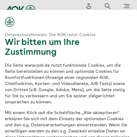
Zum
Hauptinhalt
Login
Suche
Menü
springen
...
aok.de
ces
Angebote für Kindergärten
Fit für die Schule
Datenschutzhinweis: Die AOK nutzt Cookies
Wir bitten um Ihre
Fit für die Schule:
Zustimmung
Vor- und
Die Seite www.aok.de nutzt funktionale Cookies, um die
Seite bereitstellen zu können und optionale Cookies für
Komfortfunktionen (Anzeige einer regionalen AOK,
Grundschulkinder
Chatfunktion, Karten- und Videodienste, A/B-Tests) sowie
von Dritten (z.B. Google, Adobe, Meta), um die Seite stetig
stärken und
für Sie zu verbessern und um Sie später zielgerichtet
ansprechen zu können.
begleiten
Mit einem Klick auf die Schaltfläche „Alle akzeptieren“
erklären Sie sich mit dem Einsatz der optionalen Cookies
und den o.g. Datenverarbeitungen einverstanden. Wenn Sie
Der Übergang von der Kita zur
einwilligen werden zu den o.g. Zwecken einzelne Daten an