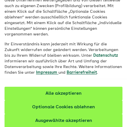
Grundschule ist ein wichtiger Schritt im
diese Unternehmen weitergegeben und von diesen teilweise
auch zu eigenen Zwecken (Profilbildung) verarbeitet. Mit
Leben eines Kindes. Die AOK unterstützt
einem Klick auf die Schaltfläche „Optionale Cookies
Familien, Kitas und Grundschulen dabei,
ablehnen“ werden ausschließlich funktionale Cookies
eingesetzt. Mit einem Klick auf die Schaltfläche „Individuelle
diesen Übergang erfolgreich zu
Einstellungen“ können persönliche Einstellungen
bewältigen. Sie bietet regionale Angebote
vorgenommen werden.
und wertvolle Tipps zur Schulvorbereitung
Ihr Einverständnis kann jederzeit mit Wirkung für die
– damit die Grundschulzeit gesund
Zukunft widerrufen oder geändert werden. Verarbeitungen
beginnt.
bis zu Ihrem Widerruf bleiben wirksam. Unter
Datenschutz
informieren wir ausführlich über Art und Umfang der
Datenverarbeitung sowie Ihre Rechte. Weitere Informationen
finden Sie unter
Impressum
und
Barrierefreiheit
.
Alle akzeptieren
Optionale Cookies ablehnen
Ausgewählte akzeptieren