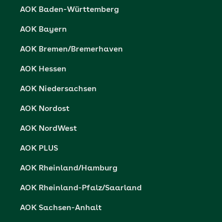
Cookie-Einstellungen
AOK Baden-Württemberg
Presse- und Politikportal
Datenschutz
AOK Bayern
Vertriebspartner-Service
Fehlverhalten melden
AOK Bremen/Bremerhaven
Barrierefreiheit
AOK Hessen
Barriere melden
AOK Niedersachsen
AOK Nordost
AOK NordWest
AOK PLUS
AOK Rheinland/Hamburg
AOK Rheinland-Pfalz/Saarland
AOK Sachsen-Anhalt