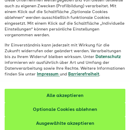
diese Unternehmen weitergegeben und von diesen teilweise
Schuppenflechte oder Neurodermitis
auch zu eigenen Zwecken (Profilbildung) verarbeitet. Mit
einem Klick auf die Schaltfläche „Optionale Cookies
belasten Betroffene sehr und erfordern oft
ablehnen“ werden ausschließlich funktionale Cookies
langwierige Behandlungen. Die AOK
eingesetzt. Mit einem Klick auf die Schaltfläche „Individuelle
Bremen/Bremerhaven unterstützt ihre
Einstellungen“ können persönliche Einstellungen
vorgenommen werden.
Versicherten mit einer modernen,
unkomplizierten Lösung: der Lichttherapie
Ihr Einverständnis kann jederzeit mit Wirkung für die
Zukunft widerrufen oder geändert werden. Verarbeitungen
mit Skinuvita. Sie kann bequem und sicher
bis zu Ihrem Widerruf bleiben wirksam. Unter
Datenschutz
zu Hause durchgeführt werden – begleitet
informieren wir ausführlich über Art und Umfang der
Datenverarbeitung sowie Ihre Rechte. Weitere Informationen
von Fachärztinnen und Fachärzten.
finden Sie unter
Impressum
und
Barrierefreiheit
.
Alle akzeptieren
Optionale Cookies ablehnen
Ausgewählte akzeptieren