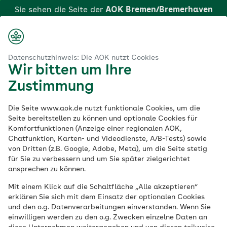
Zum
Sie sehen die Seite der
AOK Bremen/Bremerhaven
Hauptinhalt
springen
Login
Suche
Menü
aok.de
Skinuvita: Hautprobleme mit Licht bequem zuhause behandeln
Datenschutzhinweis: Die AOK nutzt Cookies
Wir bitten um Ihre
Skinuvita:
Zustimmung
Hautprobleme mit
Die Seite www.aok.de nutzt funktionale Cookies, um die
Seite bereitstellen zu können und optionale Cookies für
Komfortfunktionen (Anzeige einer regionalen AOK,
Licht bequem
Chatfunktion, Karten- und Videodienste, A/B-Tests) sowie
von Dritten (z.B. Google, Adobe, Meta), um die Seite stetig
zuhause behandeln
für Sie zu verbessern und um Sie später zielgerichtet
ansprechen zu können.
Mit einem Klick auf die Schaltfläche „Alle akzeptieren“
erklären Sie sich mit dem Einsatz der optionalen Cookies
Eine Leistung der AOK Bremen/Bremerhaven
und den o.g. Datenverarbeitungen einverstanden. Wenn Sie
einwilligen werden zu den o.g. Zwecken einzelne Daten an
Chronische Hauterkrankungen wie