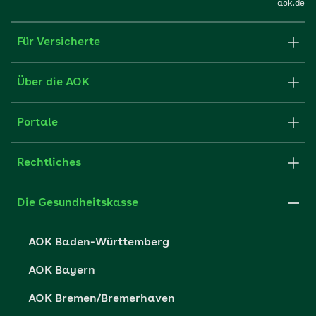
aok.de
Für Versicherte
Formulare und Anträge
Über die AOK
Apps
Struktur & Verwaltung
Portale
E-Mail senden
Newsletter
Fachportal für Arbeitgeber
Rechtliches
FAQ
Medien der AOK
Leistungserbringer
Websitenutzung
Impressum
Die Gesundheitskasse
Partner der AOK
Karriere
Cookie-Einstellungen
AOK Baden-Württemberg
Presse- und Politikportal
Datenschutz
AOK Bayern
Vertriebspartner-Service
Fehlverhalten melden
AOK Bremen/Bremerhaven
Barrierefreiheit