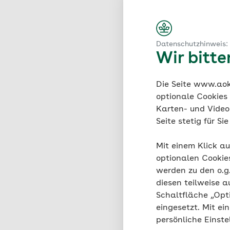
Datenschutzhinweis:
Geburtsdatum
Wir bitt
Die Seite www.aok.
optionale Cookies
E-Mail*
Karten- und Videod
Seite stetig für S
Datenschutzhinweis
Mit einem Klick au
optionalen Cookie
Für die Anmeldung z
werden zu den o.
Mindestangaben sind 
diesen teilweise a
Termins und Versand
Schaltfläche „Opt
Kontaktaufnahme und
eingesetzt. Mit ei
Telefonnummer. Empf
persönliche Einst
Fall werden sie vert