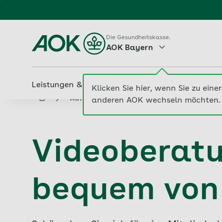
Zum
Hauptinhalt
Die Gesundheitskasse.
springen
AOK Bayern
Leistungen & Services
Beiträge & Tarife
M
aok.de
AOK Bayern
Videoberatung einfachge
Videoberatu
bequem von