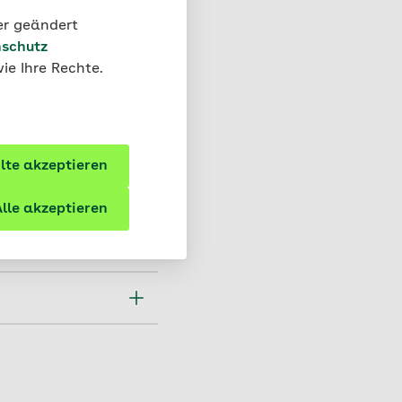
e Einwilligung
der geändert
ist, verweigern.
schutz
derruf der
ie Ihre Rechte.
erarbeitung und zu
ie
ndheitskasse,
kt-zum-
te akzeptieren
lle akzeptieren
tätigungsmail mit
ügbar sein, setzen
 mit einer
ur Videoberatung
serversion.