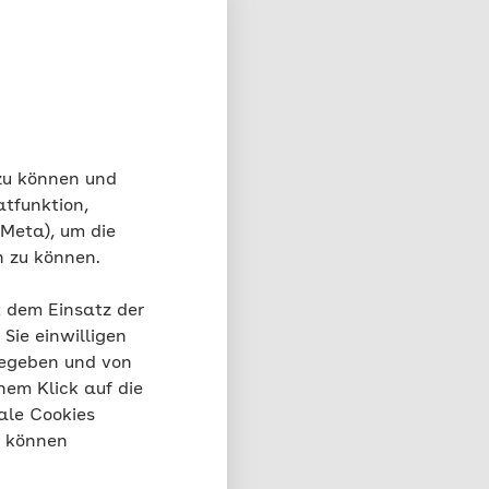
 zu können und
atfunktion,
 Meta), um die
n zu können.
t dem Einsatz der
Sie einwilligen
iche Angaben. Die
gegeben und von
r Bestätigung Ihres
nem Klick auf die
ur schnelleren
Absenden
ale Cookies
 wir Ihre
“ können
ter sein. In jedem
 Nutzung der