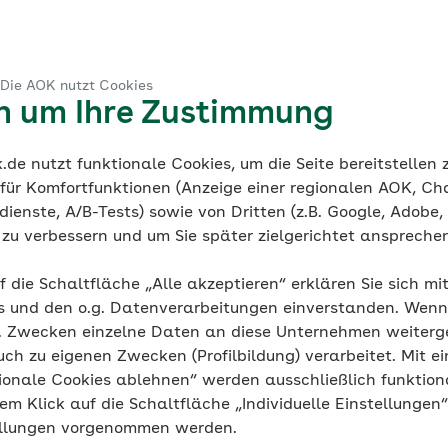
 Die AOK nutzt Cookies
en um Ihre Zustimmung
de nutzt funktionale Cookies, um die Seite bereitstellen
 für Komfortfunktionen (Anzeige einer regionalen AOK, Ch
ienste, A/B-Tests) sowie von Dritten (z.B. Google, Adobe,
ie zu verbessern und um Sie später zielgerichtet anspreche
f die Schaltfläche „Alle akzeptieren“ erklären Sie sich mi
s und den o.g. Datenverarbeitungen einverstanden. Wenn 
ur Videoberatung benötigen wir von Ihnen einige persönl
g. Zwecken einzelne Daten an diese Unternehmen weiter
mit einem Stern (*) als Pflichtfelder gekennzeichnet. Zu
uch zu eigenen Zwecken (Profilbildung) verarbeitet. Mit ei
 des Anmeldelinks verarbeiten wir Ihre E-Mail-Adresse. Z
ionale Cookies ablehnen“ werden ausschließlich funktion
 bei ggf. auftretenden technischen Problemen benötigen
nem Klick auf die Schaltfläche „Individuelle Einstellungen
änger Ihrer Daten können von uns beauftragte Dienstleis
ellungen vorgenommen werden.
raulich behandelt und nicht an Dritte weitergegeben. Die