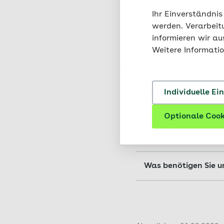
* Pflichtfeld, sofern vor
Videoberatung und di
Ihr Einverständnis
können Sie mit der F
werden. Verarbeit
Soweit Sie eingewill
informieren wir a
Datenverarbeitung n
Weitere Informati
Frag
Ihren Rechten finden
Gesundheitskasse. B
Datenschutzbeauftr
Datenschutzbeauftr
Individuelle Ei
datenschutzbeauftr
Optionale Cook
Wie funktioniert di
Ganz einfach! Nach 
Was benötigen Sie u
dem direkten Link zu
wir uns mit Ihnen f
PC oder Laptop 
Frontkamera
Bitte geben Sie daz
Google Chrome, M