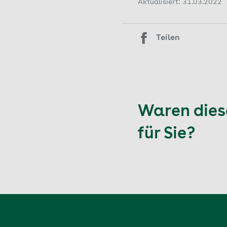
herstellen zu können
Aktualisiert: 31.03.2022
Nach wenigen Klicks
Die Nutzung der
Netzbetreiber ka
Teilen
oder W-LAN-Ver
Waren diese
für Sie?