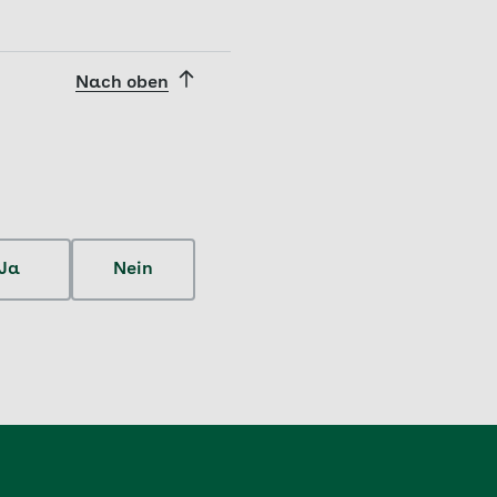
stätigungsmail.
ng kann starten.
 möglich. Je nach
Nutzung einer LAN-
Nach oben
Ja
Nein