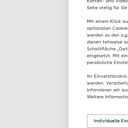
Karten- und Videod
Seite stetig für S
Teilnehmen können ges
Kopfschmerztagen pro
Mit einem Klick au
Erfolg angewendet ha
optionalen Cookie
werden zu den o.
diesen teilweise a
Schaltfläche „Opt
eingesetzt. Mit ei
Wie neh
persönliche Einst
Ihr Einverständnis
Die AOK Bayern unters
werden. Verarbeit
Studie: Prüfen Sie auf
informieren wir a
Eignung nimmt das St
Weitere Informati
zu besprechen.
Individuelle Ei