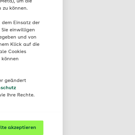
 Meta), um die
n zu können.
is 25
ende Medikamente ohne
t dem Einsatz der
Sie einwilligen
gegeben und von
nem Klick auf die
ale Cookies
“ können
der geändert
Teilnahme an der
schutz
ge kommt. Im Fall einer
ie Ihre Rechte.
as weitere Vorgehen
te akzeptieren