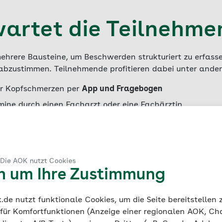
artet die Teilnehm
hrere Bausteine, um Beschwerden strukturiert zu erfass
 abzustimmen. Teilnehmende profitieren dabei unter ande
r Kopfschmerzen per
App und Fragebogen
ine durch einen Facharzt oder eine Fachärztin
len Schulungsinhalten
und einer
Online-Plattform
mit In
ungsmöglichkeiten sowie zur nichtmedikamentösen Vorbe
essreduktion und Bewegung
 Die AOK nutzt Cookies
en um Ihre Zustimmung
de nutzt funktionale Cookies, um die Seite bereitstellen
richtet sich das Pr
 für Komfortfunktionen (Anzeige einer regionalen AOK, Ch