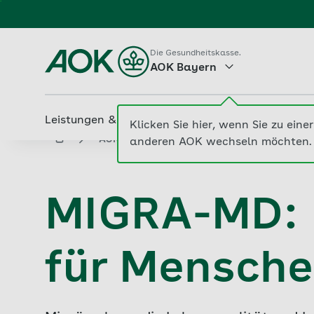
Zum
Hauptinhalt
springen
Die Gesundheitskasse.
AOK Bayern
Leistungen & Services
Beiträge & Tarife
M
aok.de
AOK Bayern
Aktuelle Nachrichten Ih
MIGRA-MD: 
für Mensche