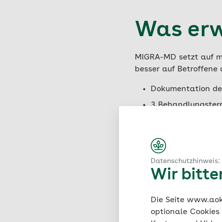
Was erw
MIGRA-MD setzt auf me
besser auf Betroffene
Dokumentation de
3 Behandlungsterm
Zugang zu
digita
Migräne, Behandl
Entspannung, Str
Datenschutzhinweis:
Wir bitt
Die Seite www.aok.
An wen 
optionale Cookies