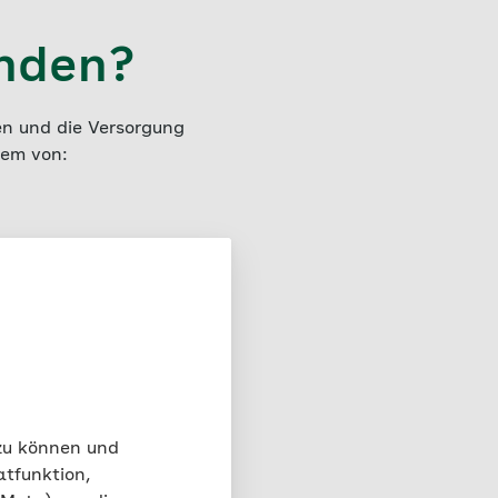
enden?
en und die Versorgung
rem von:
formationen zu
ugung durch
 zu können und
ogramm?
atfunktion,