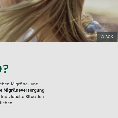
© AOK
D?
chen Migräne- und
he Migräneversorgung
 individuelle Situation
lichen.