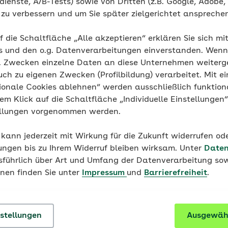
ienste, A/B-Tests) sowie von Dritten (z.B. Google, Adobe,
ie zu verbessern und um Sie später zielgerichtet anspreche
etzlich krankenversicherte Migräne-Betroffene mit vier b
 Monat, die bisher nicht mehr als zwei migränevorbeug
f die Schaltfläche „Alle akzeptieren“ erklären Sie sich mi
ben.
s und den o.g. Datenverarbeitungen einverstanden. Wenn 
g. Zwecken einzelne Daten an diese Unternehmen weiter
uch zu eigenen Zwecken (Profilbildung) verarbeitet. Mit ei
ionale Cookies ablehnen“ werden ausschließlich funktion
nem Klick auf die Schaltfläche „Individuelle Einstellungen
men Sie teil?
ellungen vorgenommen werden.
 kann jederzeit mit Wirkung für die Zukunft widerrufen o
tützt das Projekt und ermöglicht ihren Versicherten die 
ungen bis zu Ihrem Widerruf bleiben wirksam. Unter
Daten
https://mitmachen.migra-md.de
, ob eine Teilnahme infra
usführlich über Art und Umfang der Datenverarbeitung sow
udienteam des LMU Klinikums Kontakt zu Ihnen auf, um d
onen finden Sie unter
Impressum
und
Barrierefreiheit
.
nstellungen
Ausgewähl