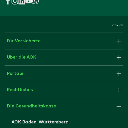
aok.de
Für Versicherte
Formulare und Anträge
Über die AOK
Apps
Struktur & Verwaltung
Portale
E-Mail senden
Newsletter
Fachportal für Arbeitgeber
Rechtliches
FAQ
Medien der AOK
Leistungserbringer
Websitenutzung
Impressum
Die Gesundheitskasse
Partner der AOK
Karriere
Cookie-Einstellungen
AOK Baden-Württemberg
Presse- und Politikportal