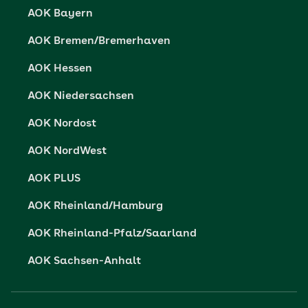
Datenschutz
AOK Bayern
Vertriebspartner-Service
Fehlverhalten melden
AOK Bremen/Bremerhaven
Barrierefreiheit
AOK Hessen
Barriere melden
AOK Niedersachsen
AOK Nordost
AOK NordWest
AOK PLUS
AOK Rheinland/Hamburg
AOK Rheinland-Pfalz/Saarland
AOK Sachsen-Anhalt