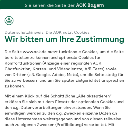
Zum
Sie sehen die Seite der
AOK Bayern
Hauptinhalt
springen
Login
Suche
Menü
aok.de
AOK Bayern
Landesverkehrswacht Bayern
Datenschutzhinweis: Die AOK nutzt Cookies
Wir bitten um Ihre Zustimmung
Klicken Sie hier, wenn Sie zu einer anderen AOK
Landesverkehrswach
wechseln möchten.
Die Seite www.aok.de nutzt funktionale Cookies, um die Seite
bereitstellen zu können und optionale Cookies für
Bayern – Partner der
Komfortfunktionen (Anzeige einer regionalen AOK,
Chatfunktion, Karten- und Videodienste, A/B-Tests) sowie
AOK Bayern
von Dritten (z.B. Google, Adobe, Meta), um die Seite stetig für
Sie zu verbessern und um Sie später zielgerichtet ansprechen
zu können.
Mit einem Klick auf die Schaltfläche „Alle akzeptieren“
Wer ist die
erklären Sie sich mit dem Einsatz der optionalen Cookies und
den o.g. Datenverarbeitungen einverstanden. Wenn Sie
Landesverkehrswacht
einwilligen werden zu den o.g. Zwecken einzelne Daten an
diese Unternehmen weitergegeben und von diesen teilweise
Bayern
auch zu eigenen Zwecken (Profilbildung) verarbeitet. Mit