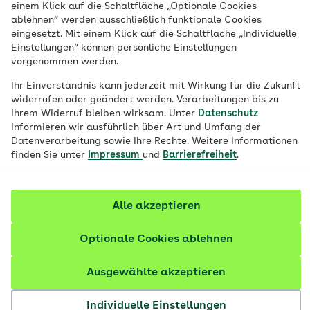
einem Klick auf die Schaltfläche „Optionale Cookies
ablehnen“ werden ausschließlich funktionale Cookies
eingesetzt. Mit einem Klick auf die Schaltfläche „Individuelle
Einstellungen“ können persönliche Einstellungen
vorgenommen werden.
Ihr Einverständnis kann jederzeit mit Wirkung für die Zukunft
widerrufen oder geändert werden. Verarbeitungen bis zu
Ihrem Widerruf bleiben wirksam. Unter
Datenschutz
informieren wir ausführlich über Art und Umfang der
Datenverarbeitung sowie Ihre Rechte. Weitere Informationen
finden Sie unter
Impressum
und
Barrierefreiheit
.
Alle akzeptieren
Das oberste Ziel der Landesverkehrswacht ist die
Optionale Cookies ablehnen
Verkehrssicherheit zu fördern und Verkehrsunfälle zu
verhüten. In den gemeinnützigen Verkehrswacht-
Ausgewählte akzeptieren
Organisationen engagieren sich bundesweit rund
60.000 Menschen, die meisten ehrenamtlich. Sie
Individuelle Einstellungen