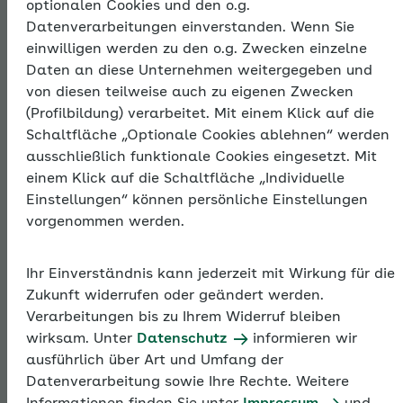
optionalen Cookies und den o.g.
Thema
Datenverarbeitungen einverstanden. Wenn Sie
einwilligen werden zu den o.g. Zwecken einzelne
Daten an diese Unternehmen weitergegeben und
Existenzgründer
von diesen teilweise auch zu eigenen Zwecken
(Profilbildung) verarbeitet. Mit einem Klick auf die
und
Schaltfläche „Optionale Cookies ablehnen“ werden
ausschließlich funktionale Cookies eingesetzt. Mit
einem Klick auf die Schaltfläche „Individuelle
Sozialversicherun
Einstellungen“ können persönliche Einstellungen
vorgenommen werden.
Unabhängig sein, eigene Ideen verwirklichen,
Ihr Einverständnis kann jederzeit mit Wirkung für die
Innovationen schaffen: Es gibt viele gute Gründe,
Zukunft widerrufen oder geändert werden.
sich selbstständig zu machen. Damit der Kopf frei ist
Verarbeitungen bis zu Ihrem Widerruf bleiben
für das Kerngeschäft, sollten Gründerinnen und
wirksam. Unter
Datenschutz
informieren wir
Gründer sich beizeiten über ihre Sozialversicherung
ausführlich über Art und Umfang der
und über ihre Aufgaben als künftige Arbeitgeber
Datenverarbeitung sowie Ihre Rechte. Weitere
informieren.