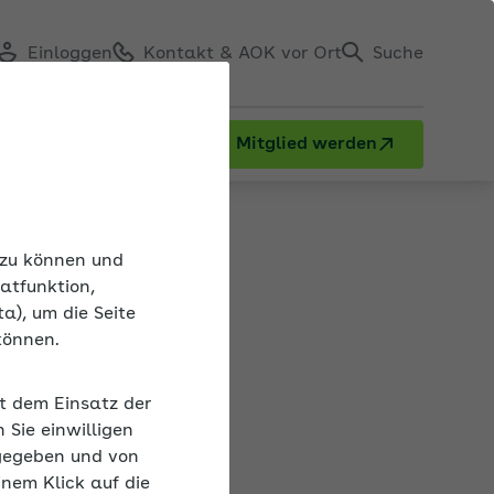
Einloggen
Kontakt & AOK vor Ort
Suche
Mitglied werden
n zu können und
atfunktion,
a), um die Seite
herung
können.
17 das
it dem Einsatz der
Sie einwilligen
ie ihre ersten
gegeben und von
rnehmen sowie
inem Klick auf die