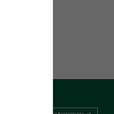
icherung und
er die
elfall durch die