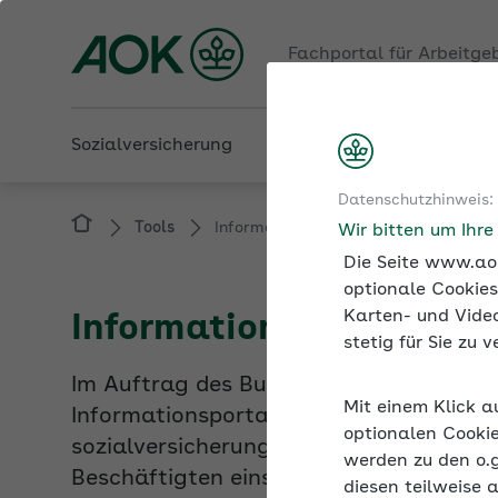
Fachportal für Arbeitge
Sozialversicherung
Betriebliche Gesundheit
Datenschutzhinweis:
Tools
Informationsportal für Arbeitgeber z
Wir bitten um Ihr
Die Seite www.aok
optionale Cookies
Karten- und Video
Informationsportal für 
stetig für Sie zu
Im Auftrag des Bundesministeriums für 
Mit einem Klick a
Informationsportal für Arbeitgeber ans 
optionalen Cookie
sozialversicherungsrechtliche Vorkennt
werden zu den o.
Beschäftigten einstellen möchten. Vor 
diesen teilweise 