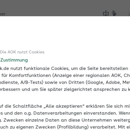
ber
Tools
Medien und Seminare
 Die AOK nutzt Cookies
ur Sozialversicherung
e Zustimmung
.de nutzt funktionale Cookies, um die Seite bereitstelle
 für Komfortfunktionen (Anzeige einer regionalen AOK, Ch
dienste, A/B-Tests) sowie von Dritten (Google, Adobe, Met
Arbeitgeber zur Sozialversic
 verbessern und um Sie später zielgerichtet ansprechen zu 
Arbeit und Soziales (BMAS) ging im Januar 20
uf die Schaltfläche „Alle akzeptieren“ erklären Sie sich m
Netz. Es richtet sich an Arbeitgeber ohne
s und den o.g. Datenverarbeitungen einverstanden. Wenn 
nisse wie etwa neu gegründete Unternehmen, d
g. Zwecken einzelne Daten an diese Unternehmen weiter
allem sollen kleine und mittelständische Unte
auch zu eigenen Zwecken (Profilbildung) verarbeitet. Mit e