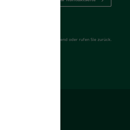
Zur Kontaktseite
r
 Anliegen, wir antworten umgehend oder rufen Sie zurück.
mular