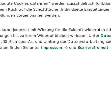
esprochen werden.
tionale Cookies ablehnen“ werden ausschließlich funktio
inem Klick auf die Schaltfläche „Individuelle Einstellunge
tellungen vorgenommen werden.
n als Unternehmer und Arbeitgeber k
s kann jederzeit mit Wirkung für die Zukunft widerrufen o
ungen bis zu Ihrem Widerruf bleiben wirksam. Unter
Date
 für Arbeitgeber
können Sie selbständig und zeitlich
usführlich über Art und Umfang der Datenverarbeitung sow
ine Orientierungshilfe. Aufgrund Ihrer Antworten auf vorge
onen finden Sie unter
Impressum
und
Barrierefreiheit
Informationen zu den Meldepflichten, grundlegende Han
r erforderlichen Angaben. Zusätzlich sind Informationen i
ibliothek enthalten.
l“ nutzen Sie die Vorteile einer Registrierung:
en speichern, später aufrufen und Prüfungen weiterbearb
s Favoriten im individuellen Bereich speichern
arbeiten und Angaben aufrufen - egal ob im Büro, zuhau