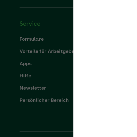
Service
Über u
Formulare
Über uns
Vorteile für Arbeitgeber
aok.de
Apps
Leistung
Hilfe
Karriere
Newsletter
Presse
Persönlicher Bereich