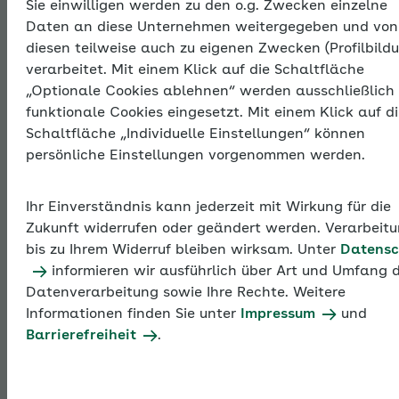
Sie einwilligen werden zu den o.g. Zwecken einzelne
Thema
Daten an diese Unternehmen weitergegeben und von
diesen teilweise auch zu eigenen Zwecken (Profilbild
verarbeitet. Mit einem Klick auf die Schaltfläche
Entgeltfortzahlu
„Optionale Cookies ablehnen“ werden ausschließlich
funktionale Cookies eingesetzt. Mit einem Klick auf d
und
Schaltfläche „Individuelle Einstellungen“ können
persönliche Einstellungen vorgenommen werden.
Ausgleichsverfah
Ihr Einverständnis kann jederzeit mit Wirkung für die
Zukunft widerrufen oder geändert werden. Verarbeit
U1
bis zu Ihrem Widerruf bleiben wirksam. Unter
Datensc
informieren wir ausführlich über Art und Umfang 
Datenverarbeitung sowie Ihre Rechte. Weitere
Im Entgeltfortzahlungsgesetz ist geregelt, wie lange
Informationen finden Sie unter
Impressum
und
ein Arbeitgeber das Entgelt seiner arbeitsunfähig
Barrierefreiheit
.
erkrankten Beschäftigten mindestens weiterzahlen
muss. Diese Belastung wird für Betriebe mit bis zu 30
Beschäftigten durch das Ausgleichsverfahren zur