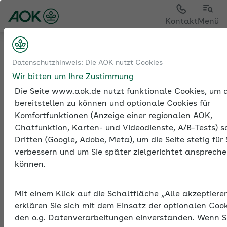
Kontakt
Menü
Sozialversicherung
Entgeltfortzahlung
Datenschutzhinweis: Die AOK nutzt Cookies
und Ausgleichsverfahren U1
Wir bitten um Ihre Zustimmung
Entgeltfortzahlungsversicherung – Umlage U1
Die Seite www.aok.de nutzt funktionale Cookies, um d
bereitstellen zu können und optionale Cookies für
Komfortfunktionen (Anzeige einer regionalen AOK,
Chatfunktion, Karten- und Videodienste, A/B-Tests) s
Dritten (Google, Adobe, Meta), um die Seite stetig für 
verbessern und um Sie später zielgerichtet anspreche
Entgeltfortzahlungsversic
können.
– Umlage U1
Kleinere und mittlere Betriebe sind gegen die
Mit einem Klick auf die Schaltfläche „Alle akzeptiere
finanziellen Risiken der Entgeltfortzahlung an
erklären Sie sich mit dem Einsatz der optionalen Coo
arbeitsunfähig erkrankte Beschäftigte abgesichert.
den o.g. Datenverarbeitungen einverstanden. Wenn S
Dafür zahlen sie eine Umlage – die U1.