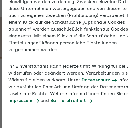
einwilligen werden zu den o.g. Zwecken einzelne Dat
diese Unternehmen weitergegeben und von diesen tei
auch zu eigenen Zwecken (Profilbildung) verarbeitet. 
einem Klick auf die Schaltfläche „Optionale Cookies
ablehnen“ werden ausschließlich funktionale Cookies
eingesetzt. Mit einem Klick auf die Schaltfläche „Indi
Einstellungen“ können persönliche Einstellungen
vorgenommen werden.
Ihr Einverständnis kann jederzeit mit Wirkung für die
widerrufen oder geändert werden. Verarbeitungen bis
U1 – Entlastung für Arbeitgeber
Widerruf bleiben wirksam. Unter
Datenschutz
info
wir ausführlich über Art und Umfang der Datenverar
sowie Ihre Rechte. Weitere Informationen finden Sie u
Beteiligte Arbeitgeber
Impressum
und
Barrierefreiheit
.
Welche Beschäftigten werden angerechnet,
welche nicht?