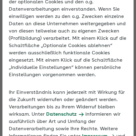
der optionalen Cookies und den o.g.
Datenverarbeitungen einverstanden. Wenn Sie
Umlage- und Erstattungssätze
einwilligen werden zu den o.g. Zwecken einzelne
Daten an diese Unternehmen weitergegeben und
von diesen teilweise auch zu eigenen Zwecken
Die unterschiedlichen Umlage- und
(Profilbildung) verarbeitet. Mit einem Klick auf die
Erstattungssätze können Sie den Tabellen Ihrer
Schaltfläche „Optionale Cookies ablehnen“
AOK entnehmen. Beim Umlageverfahren U1 haben
werden ausschließlich funktionale Cookies
Sie die Möglichkeit, zwischen verschiedenen
eingesetzt. Mit einem Klick auf die Schaltfläche
Erstattungssätzen zu wählen.
„Individuelle Einstellungen“ können persönliche
Einstellungen vorgenommen werden.
Ihr Einverständnis kann jederzeit mit Wirkung für
Die Verwaltungsräte der
die Zukunft widerrufen oder geändert werden.
Verarbeitungen bis zu Ihrem Widerruf bleiben
AOKs entscheiden über die
wirksam. Unter
Datenschutz
informieren wir
kassenindividuellen
ausführlich über Art und Umfang der
Datenverarbeitung sowie Ihre Rechte. Weitere
Umlage- und