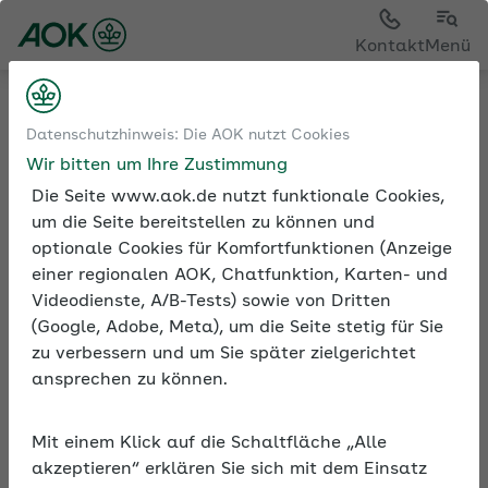
Kontakt
Menü
Tools
Beiträge und Rechengrößen der
Datenschutzhinweis: Die AOK nutzt Cookies
Sozialversicherung
Aktuelle Werte
Wir bitten um Ihre Zustimmung
Die Seite www.aok.de nutzt funktionale Cookies,
um die Seite bereitstellen zu können und
optionale Cookies für Komfortfunktionen (Anzeige
Umlage- und
einer regionalen AOK, Chatfunktion, Karten- und
Erstattungssätze
Videodienste, A/B-Tests) sowie von Dritten
(Google, Adobe, Meta), um die Seite stetig für Sie
Für das Umlageverfahren finden Sie hier
zu verbessern und um Sie später zielgerichtet
die Umlage- und Erstattungssätze: Im
ansprechen zu können.
Falle einer Krankheit handelt es sich um
die Umlage U1, im Falle von Mutterschutz
Mit einem Klick auf die Schaltfläche „Alle
ist es die Umlage U2.
akzeptieren“ erklären Sie sich mit dem Einsatz