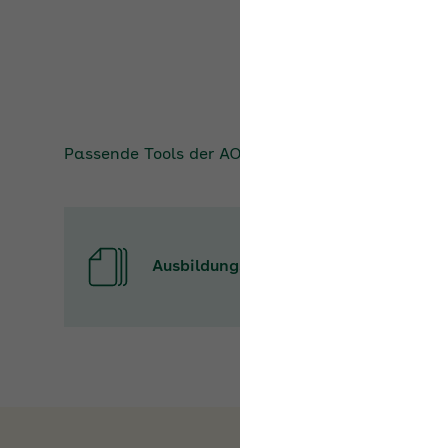
Passende Tools der
AOK
AOK/Region wählen
Ausbildungsnachweisheft