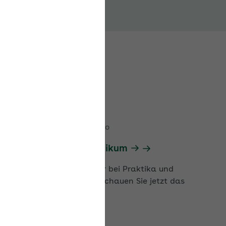
22.06.2026
|
Jetzt als Video
Probearbeit und Praktikum
Worauf sollten Arbeitgeber bei Praktika und
Arbeit auf Probe achten: Schauen Sie jetzt das
Seminarvideo der AOK.