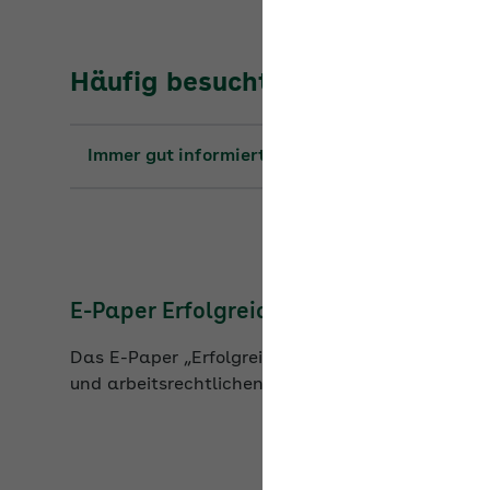
Häufig besuchte Seiten
Immer gut informiert: die Seminare 2026
E-Paper Erfolgreich ausbilden
Das E-Paper „Erfolgreich ausbilden“ dient als pr
und arbeitsrechtlichen Grundlagen und Handlun