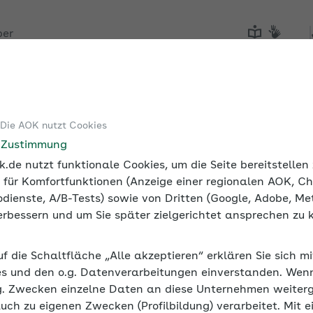
ber
Tools
Medien und Seminare
 Die AOK nutzt Cookies
e Zustimmung
.de nutzt funktionale Cookies, um die Seite bereitstelle
 für Komfortfunktionen (Anzeige einer regionalen AOK, Ch
dienste, A/B-Tests) sowie von Dritten (Google, Adobe, Met
 verbessern und um Sie später zielgerichtet ansprechen zu 
uf die Schaltfläche „Alle akzeptieren“ erklären Sie sich m
s und den o.g. Datenverarbeitungen einverstanden. Wenn 
g. Zwecken einzelne Daten an diese Unternehmen weiter
auch zu eigenen Zwecken (Profilbildung) verarbeitet. Mit e