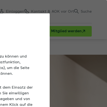
Einloggen
Kontakt & AOK vor Ort
Suche
Mitglied werden
n zu können und
atfunktion,
a), um die Seite
können.
it dem Einsatz der
Sie einwilligen
gegeben und von
inem Klick auf die