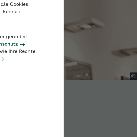
nale Cookies
n“ können
der geändert
nschutz
ie Ihre Rechte.
.