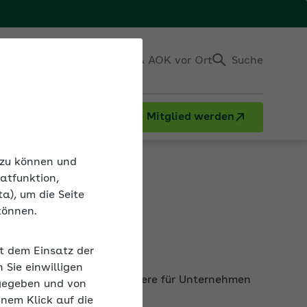
Einloggen
Kontakt & AOK vor Ort
Suche
Mitglied werden
versicherung
n zu können und
atfunktion,
a), um die Seite
können.
rung
it dem Einsatz der
ersicherung kann insbesondere für Unternehmen
Sie einwilligen
cherheit haben.
gegeben und von
inem Klick auf die