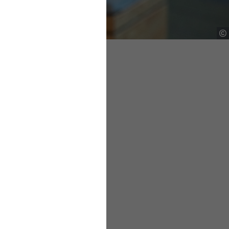
ine selbstständige
rmittelt. Eine falsche
denn sie können durch
Beiträgen belastet