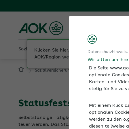
Fachportal für Arbeitgeber
AOK NordWest
Sozialversicherung
Betriebliche Gesundheit
Datenschutzhinweis:
Sozialversicherung
Sozialversicherungspfli
Wir bitten um Ihr
Die Seite www.aok
optionale Cookies
Karten- und Video
stetig für Sie zu
Statusfeststellungsverf
Mit einem Klick a
Selbstständige Tätigkeit oder abhängige Beschä
optionalen Cookie
teuer werden. Das Statusfeststellungsverfahren s
werden zu den o.
diesen teilweise 