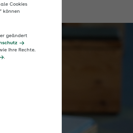
nale Cookies
n“ können
der geändert
nschutz
ie Ihre Rechte.
.