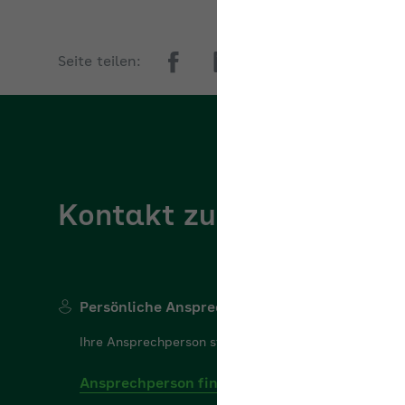
Seite teilen:
Kontakt zur AOK NordW
Persönliche Ansprechperson
Ihre Ansprechperson steht Ihnen gerne für Ihre Frage
Ansprechperson finden