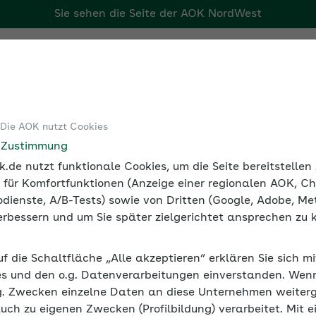
Sie sehen die Seite der
AOK NordWest
Tools
Medien und Seminare
 Die AOK nutzt Cookies
cht und ‑freiheit
Statusfeststellungsverfahren in der Sozial
e Zustimmung
.de nutzt funktionale Cookies, um die Seite bereitstelle
 für Komfortfunktionen (Anzeige einer regionalen AOK, Ch
dienste, A/B-Tests) sowie von Dritten (Google, Adobe, Met
 verbessern und um Sie später zielgerichtet ansprechen zu 
ahren in der Sozialversiche
uf die Schaltfläche „Alle akzeptieren“ erklären Sie sich m
ftigung? Eine falsche Statuseinschätzung in der Sozialv
s und den o.g. Datenverarbeitungen einverstanden. Wenn 
orgt dafür, dass alle Beteiligten Rechts- und Planungssi
g. Zwecken einzelne Daten an diese Unternehmen weiter
auch zu eigenen Zwecken (Profilbildung) verarbeitet. Mit e