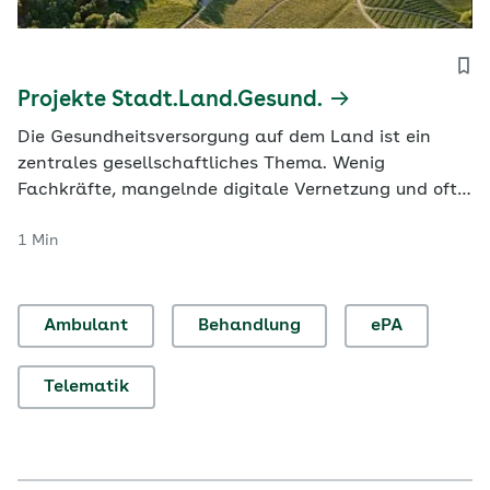
Projekte Stadt.Land.Gesund.
Die Gesundheitsversorgung auf dem Land ist ein
zentrales gesellschaftliches Thema. Wenig
Fachkräfte, mangelnde digitale Vernetzung und oft
große Entfernungen erschweren dort die ärztliche
1 Min
Versorgung. Viele Menschen sorgen sich daher,
abgehängt zu werden, und sind unzufrieden. Das gilt
vor allem für vulnerable Gruppen, also Menschen,
die…
Ambulant
Behandlung
ePA
Telematik