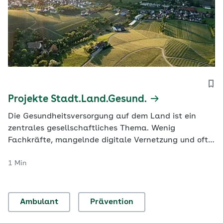
Projekte Stadt.Land.Gesund.
Die Gesundheitsversorgung auf dem Land ist ein
zentrales gesellschaftliches Thema. Wenig
Fachkräfte, mangelnde digitale Vernetzung und oft
große Entfernungen erschweren dort die ärztliche
1 Min
Versorgung. Viele Menschen sorgen sich daher,
abgehängt zu werden, und sind unzufrieden. Das gilt
vor allem für vulnerable Gruppen, also Menschen,
die…
Ambulant
Prävention