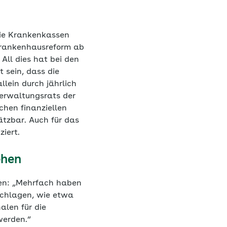
die Krankenkassen
Krankenhausreform ab
All dies hat bei den
 sein, dass die
llein durch jährlich
Verwaltungsrats der
chen finanziellen
tzbar. Auch für das
ziert.
ehen
gen: „Mehrfach haben
schlagen, wie etwa
len für die
werden.“