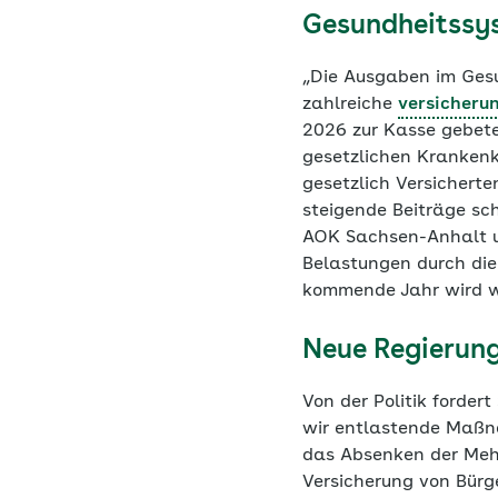
Gesundheitssy
„Die Ausgaben im Ges
zahlreiche
versicheru
2026 zur Kasse gebeten
gesetzlichen Krankenka
gesetzlich Versicherte
steigende Beiträge sc
AOK Sachsen-Anhalt und
Belastungen durch die
kommende Jahr wird wi
Neue Regierung
Von der Politik forde
wir entlastende Maßna
das Absenken der Mehr
Versicherung von Bür