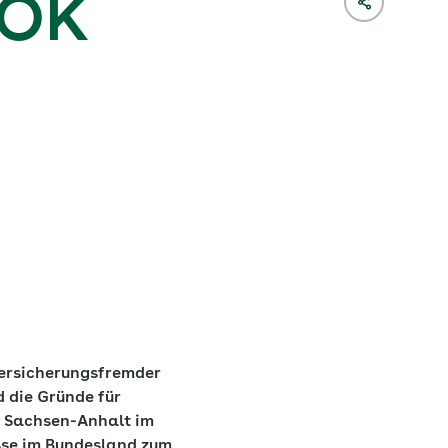
AOK
versicherungsfremder
d die Gründe für
K Sachsen-Anhalt im
sse im Bundesland zum