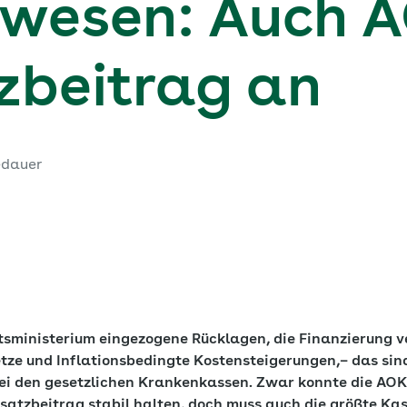
swesen: Auch 
zbeitrag an
edauer
sministerium eingezogene Rücklagen, die Finanzierung 
etze und Inflationsbedingte Kostensteigerungen,– das sin
ei den gesetzlichen Krankenkassen. Zwar konnte die AO
satzbeitrag stabil halten, doch muss auch die größte Ka