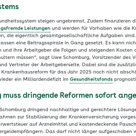
stems
undheitssystem steigen ungebremst. Zudem finanzieren 
ngsfremde Leistungen
und werden für Vorhaben wie die 
, die eigentlich gesamtgesellschaftliche Aufgaben sind. 
ssen eine Beitragsspirale in Gang gesetzt. Es kann nicht
n und ihre Arbeitgeber die Folgen und steigenden Kosten a
hultern müssen“, sagt Uwe Schomburg, Vorsitzender des 
 Vertreter der Arbeitgeberseite. Dabei sind die zusätzli
 Krankenhausreform für das Jahr 2025 noch nicht abschä
eder ein Milliardendefizit im
Gesundheitsfonds
prognosti
 muss dringende Reformen sofort ang
rt Schomburg dringend nachhaltige und gerechtere Lösun
hmen zur Stabilisierung der Krankenversicherung vorge
wertsteuer auf Arzneimittel und kostendeckende Pauscha
gergeldempfängern. Das darf nicht länger aufgeschoben 