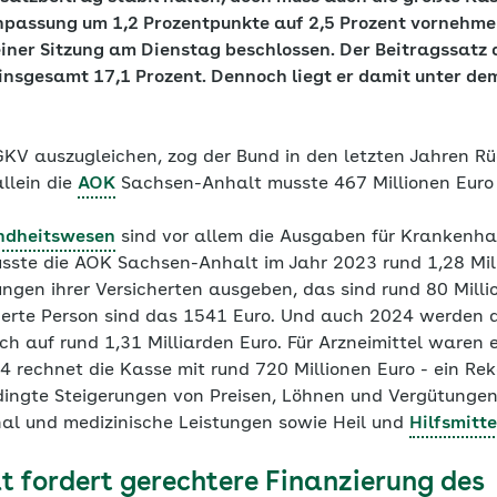
npassung um 1,2 Prozentpunkte auf 2,5 Prozent vornehme
iner Sitzung am Dienstag beschlossen. Der Beitragssatz
insgesamt 17,1 Prozent. Dennoch liegt er damit unter de
GKV auszugleichen, zog der Bund in den letzten Jahren Rü
allein die
AOK
Sachsen-Anhalt musste 467 Millionen Euro
ndheitswesen
sind vor allem die Ausgaben für Kranken
usste die AOK Sachsen-Anhalt im Jahr 2023 rund 1,28 Mill
en ihrer Versicherten ausgeben, das sind rund 80 Milli
herte Person sind das 1541 Euro. Und auch 2024 werden 
ich auf rund 1,31 Milliarden Euro. Für Arzneimittel waren 
24 rechnet die Kasse mit rund 720 Millionen Euro - ein R
dingte Steigerungen von Preisen, Löhnen und Vergütungen
nal und medizinische Leistungen sowie Heil und
Hilfsmitte
 fordert gerechtere Finanzierung des