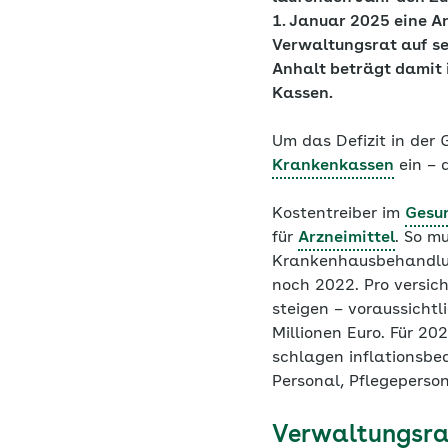
1. Januar 2025 eine A
Verwaltungsrat auf se
Anhalt beträgt damit 
Kassen.
Um das Defizit in der 
Krankenkassen
ein – 
Kostentreiber im
Gesu
für
Arzneimittel
. So m
Krankenhausbehandlung
noch 2022. Pro versic
steigen – voraussichtl
Millionen Euro. Für 20
schlagen inflationsbe
Personal, Pflegeperso
Verwaltungsrat