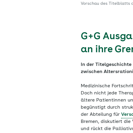
Vorschau des Titelblatts
G+G Ausgab
an ihre Gr
In der Titelgeschicht
zwischen Altersration
Medizinische Fortschr
Doch nicht jede Thera
ältere Patientinnen u
begünstigt durch struk
der Abteilung für
Vers
Bremen, diskutiert di
und rückt die Palliati