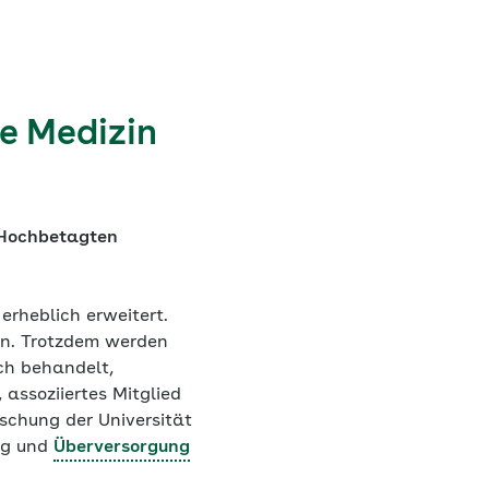
e Medizin
 Hochbetagten
rheblich erweitert.
en. Trotzdem werden
ch behandelt,
 assoziiertes Mitglied
schung der Universität
ng und
Überversorgung