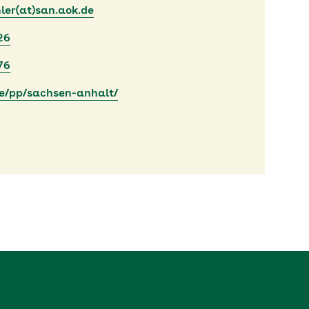
ler(at)san.aok.de
26
76
e/pp/sachsen-anhalt/