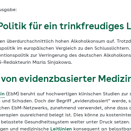
Ausgabe:
olitik für ein trinkfreudiges
en überdurchschnittlich hohen Alkoholkonsum auf. Trotz
spolitik im europäischen Vergleich zu den Schlusslichte
entionspolitik zur Verringerung des deutschen Alkoholkon
G-Redakteurin Maria Sinjakowa.
 von evidenzbasierter Medizi
in
(EbM) beruht auf hochwertigen klinischen Studien zur 
nd Schaden. Doch der Begriff „evidenzbasiert“ werde, so
schen EbM-Netzwerks, zunehmend verwendet, ohne dass 
rapien ausreichend belegt ist. Dies könne zu kosteninte
s belastete Gesundheitssystem weiter unter Druck setzen.
ngen und medizinische
Leitlinien
konsequent an belastbar