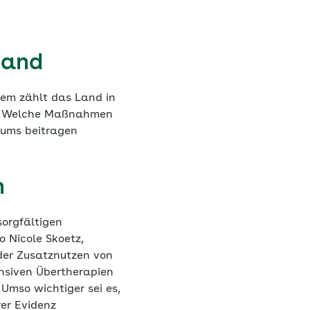
 Land
dem zählt das Land in
rn. Welche Maßnahmen
sums beitragen
n
sorgfältigen
 Nicole Skoetz,
der Zusatznutzen von
nsiven Übertherapien
 Umso wichtiger sei es,
er Evidenz