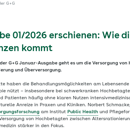
 der G+G
e 01/2026 erschienen: Wie di
enzen kommt
e der G+G Januar-Ausgabe geht es um die Versorgung von
ierung und Überversorgung.
itte haben die Behandlungsmöglichkeiten am Lebensende e
pie nützt – insbesondere bei schwerkranken Hochbetagt
nd Patienten häufig ohne klaren Nutzen intensivmedizinis
turelle Anreize in Praxen und Kliniken. Norbert Schmacke,
orgungsforschung
am Institut
Public Health
und Pflegefor
e Versorgung von Hochbetagten zwischen Altersrationieru
vmedizin stärker in den Fokus.