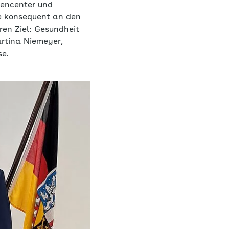
dencenter und
te konsequent an den
ren Ziel: Gesundheit
artina Niemeyer,
se.