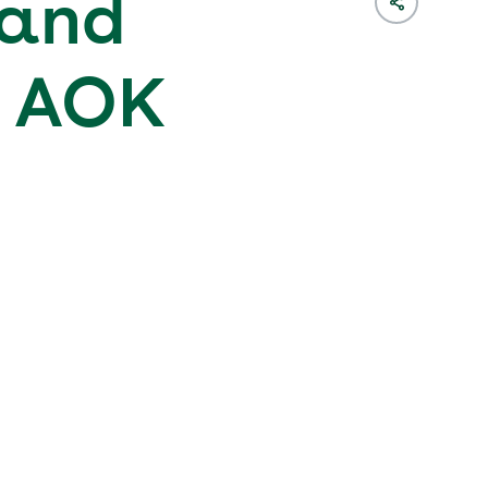
land
r AOK