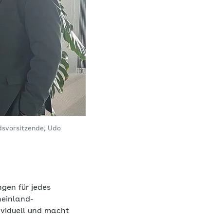
dsvorsitzende; Udo
ngen für jedes
einland-
ividuell und macht