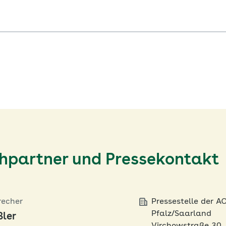
chpartner und Pressekontakt
recher
Pressestelle der A
Pfalz/Saarland
ßler