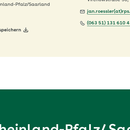
Virchowstraße 30,
nland-Pfalz/Saarland
jan.roessler(at)rps
(063 51) 131 610 
speichern