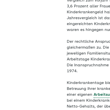
Vergleich zum Vorjahr
3,6 Prozent aller Frau
Kinderkrankengeld hab
Jahresvergleich ist d
eingereichten Kinderkr
waren es hingegen nur 
Der rechtliche Anspruc
gleichermaßen zu. Die
jeweiligen Familiensit
Arbeitstage Kinderkra
Die Inanspruchnahme se
1974.
Kinderkrankentage bie
Betreuung ihrer kranke
einer eigenen
Arbeitsu
bei einem Kinderkrank
Netto-Gehalts, der üb