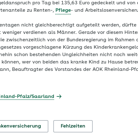
geldanspruch pro Tag bei 135,63 Euro gedeckelt und vo
tenanteile zu Renten-,
Pflege
- und Arbeitslosenversiche
entagen nicht gleichberechtigt aufgeteilt werden, dürfte
t weniger verdienen als Männer. Gerade vor diesem Hinter
ie zwischenzeitlich von der Bundesregierung im Rahmen
gsgesetzes vorgeschlagene Kürzung des Kinderkrankengel
hnehin schon bestehenden Ungleichheiten nicht noch weite
en können, wer von beiden das kranke Kind zu Hause betre
ann, Beauftragter des Vorstandes der AOK Rheinland-Pf
inland-Pfalz/Saarland
kenversicherung
Fehlzeiten