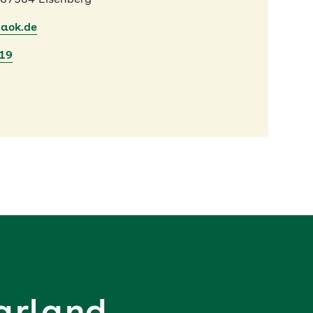
 67304 Eisenberg
.aok.de
419