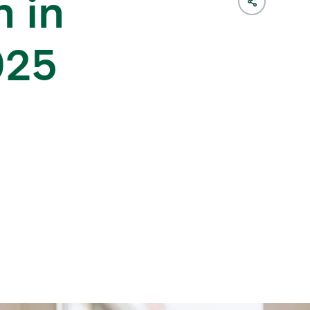
 in
025