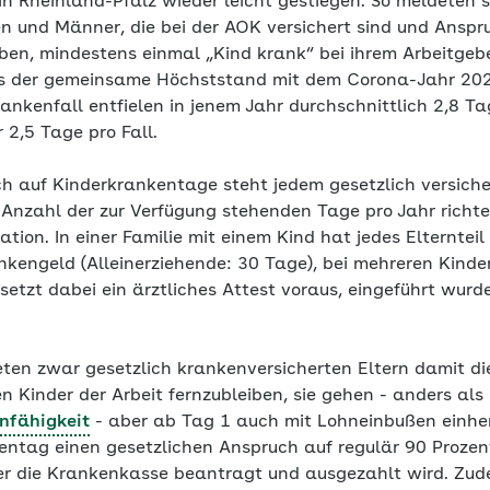
 in Rheinland-Pfalz wieder leicht gestiegen. So meldeten
en und Männer, die bei der AOK versichert sind und Anspr
en, mindestens einmal „Kind krank“ bei ihrem Arbeitgeb
as der gemeinsame Höchststand mit dem Corona-Jahr 202
ankenfall entfielen in jenem Jahr durchschnittlich 2,8 T
2,5 Tage pro Fall.
h auf Kinderkrankentage steht jedem gesetzlich versicher
 Anzahl der zur Verfügung stehenden Tage pro Jahr richte
uation. In einer Familie mit einem Kind hat jedes Elterntei
nkengeld (Alleinerziehende: 30 Tage), bei mehreren Kinde
tzt dabei ein ärztliches Attest voraus, eingeführt wurde
ten zwar gesetzlich krankenversicherten Eltern damit die
n Kinder der Arbeit fernzubleiben, sie gehen - anders al
nfähigkeit
- aber ab Tag 1 auch mit Lohneinbußen einher
entag einen gesetzlichen Anspruch auf regulär 90 Prozen
er die Krankenkasse beantragt und ausgezahlt wird. Zud