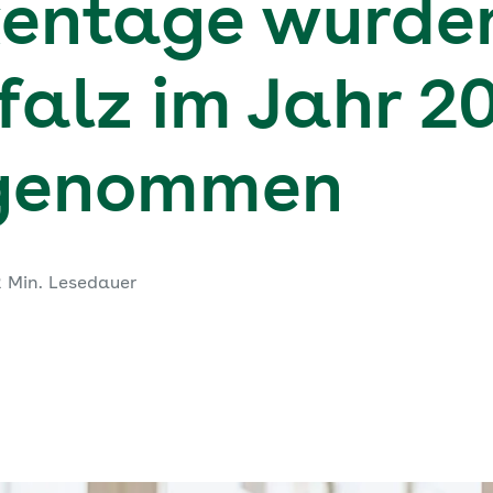
entage wurden
falz im Jahr 2
 genommen
2 Min. Lesedauer