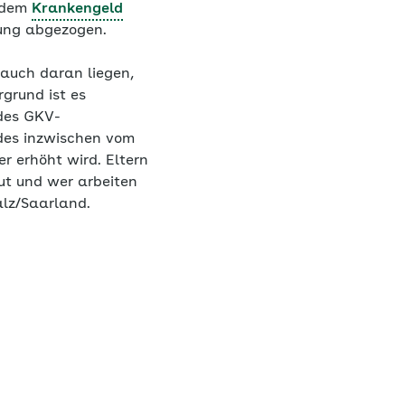
n dem
Krankengeld
rung abgezogen.
 auch daran liegen,
grund ist es
 des GKV-
des inzwischen vom
r erhöht wird. Eltern
ut und wer arbeiten
alz/Saarland.